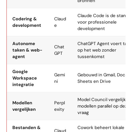
bronnen
Claude Code is de standa
Codering &
Claud
voor professionele
development
e
development
Autonome
ChatGPT Agent voert take
Chat
taken & web-
op het web zonder
GPT
agent
tussenkomst
Google
Gemi
Gebouwd in Gmail, Docs,
Workspace
ni
Sheets en Drive
integratie
Model Council vergelijkt 1
Modellen
Perpl
modellen parallel op dezel
vergelijken
exity
vraag
Bestanden &
Cowork beheert lokale
Claud