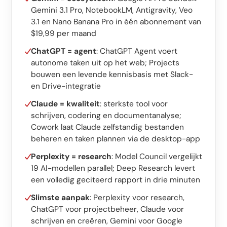
Software op maat
Gemini 3.1 Pro, NotebookLM, Antigravity, Veo
Opleiding
3.1 en Nano Banana Pro in één abonnement van
$19,99 per maand
Website ontwikkeling
ChatGPT = agent
: ChatGPT Agent voert
autonome taken uit op het web; Projects
Razendsnel met Astro
bouwen een levende kennisbasis met Slack-
en Drive-integratie
Audits
Claude = kwaliteit
: sterkste tool voor
Website
schrijven, codering en documentanalyse;
Cowork laat Claude zelfstandig bestanden
SEO
beheren en taken plannen via de desktop-app
GEO
Perplexity = research
: Model Council vergelijkt
19 AI-modellen parallel; Deep Research levert
Ads
een volledig geciteerd rapport in drie minuten
Slimste aanpak
: Perplexity voor research,
ChatGPT voor projectbeheer, Claude voor
schrijven en creëren, Gemini voor Google