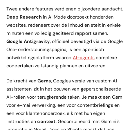
Twee andere features verdienen bijzondere aandacht.
Deep Research
in AI Mode doorzoekt honderden
websites, redeneert over de inhoud en stelt in enkele
minuten een volledig geciteerd rapport samen.
Google Antigravity
, officieel bevestigd via de Google
One-ondersteuningspagina, is een agentisch
ontwikkelingsplatform waarop
AI-agents
complexe
codeertaken zelfstandig plannen en uitvoeren.
De kracht van
Gems
, Googles versie van custom AI-
assistenten, zit in het bouwen van gepersonaliseerde
AI-rollen voor terugkerende taken. Je maakt een Gem
voor e-mailverwerking, een voor contentbriefings en
een voor klantenonderzoek, elk met hun eigen
instructies en
context
. Gecombineerd met Gemini’s
integratie in Gmail, Docs en Sheets maakt dat van