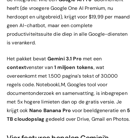
heeft (de vroegere Google One AI Premium, nu
herdoopt en uitgebreid), krijgt voor $19,99 per maand
geen AI-chatbot, maar een complete
productiviteitssuite die diep in alle Google-diensten
is verankerd.
Het pakket bevat
Gemini 3.1 Pro
met een
context
venster van
1 miljoen tokens
, wat
overeenkomt met 1.500 pagina’s tekst of 30.000
regels code. NotebookLM, Googles tool voor
documentonderzoek en samenvatting, is inbegrepen
met 5x hogere limieten dan op de gratis versie. Je
krijgt ook
Nano Banana Pro
voor beeldgeneratie en
5
TB cloudopslag
gedeeld over Drive, Gmail en Photos.
Vier features bepalen Gemini’s