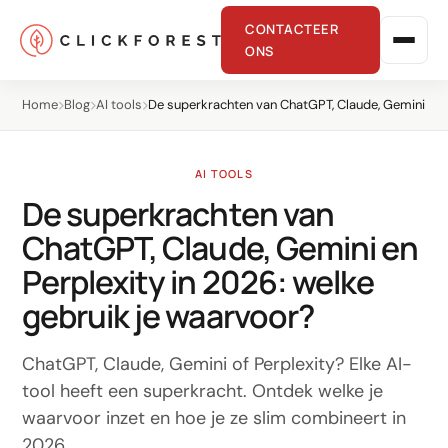
CONTACTEER
ONS
Home
Blog
AI tools
De superkrachten van ChatGPT, Claude, Gemini en P
AI TOOLS
De superkrachten van
ChatGPT, Claude, Gemini en
Online marketing
Perplexity in 2026: welke
gebruik je waarvoor?
Performance
SEO
ChatGPT, Claude, Gemini of Perplexity? Elke AI-
GEO
tool heeft een superkracht. Ontdek welke je
waarvoor inzet en hoe je ze slim combineert in
CRO
2026.