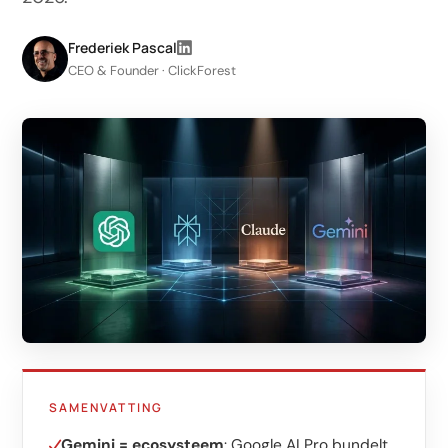
LinkedIn
Leadgeneratie B2B
Frederiek Pascal
CEO & Founder · ClickForest
Shopify e-commerce
Webshop setup
WhatsApp verkoop
Beheer & support
AI voor groei
AI-agents
Marketing automation
AI content marketing
SAMENVATTING
Chatbot
Gemini = ecosysteem
: Google AI Pro bundelt