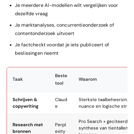
Je meerdere AI-modellen wilt vergelijken voor
dezelfde vraag
Je marktanalyses, concurrentieonderzoek of
contentonderzoek uitvoert
Je factcheckt voordat je iets publiceert of
beslissingen neemt
Beste
Taak
Waarom
tool
Schrijven &
Claud
Sterkste taalbeheersing,
copywriting
e
nuance en logische struc
Pro Search + geciteerde
Research met
Perpl
synthese van tientallen
bronnen
exity