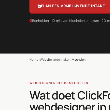
LinkedIn
PLAN EEN VRIJBLIJVENDE INTAKE
Leadgeneratie B2B
Bonheiden · 10 min van Mechelen centrum · 20 
Shopify e-commerce
Webshop setup
WhatsApp verkoop
Beheer & support
Home
Website laten maken
Mechelen
AI voor groei
AI-agents
WEBDESIGNER REGIO MECHELEN
Marketing automation
Wat doet ClickF
AI content marketing
webdesigner in
Chatbot