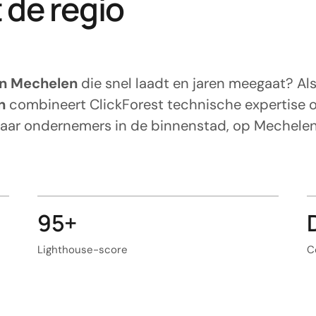
 de regio
in Mechelen
die snel laadt en jaren meegaat? Al
n
combineert ClickForest technische expertise 
 naar ondernemers in de binnenstad, op Mechel
95+
Lighthouse-score
C