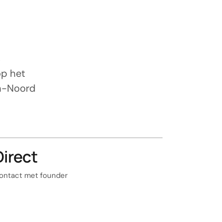
s
op het
en-Noord
Direct
ontact met founder