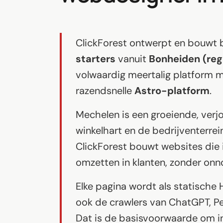
Software op maat
Opleiding
ClickForest ontwerpt en bouwt 
Website ontwikkeling
starters
vanuit
Bonheiden (reg
Razendsnel met Astro
volwaardig meertalig platform m
razendsnelle
Astro-platform
.
Audits
Website
Mechelen is een groeiende, ver
winkelhart en de bedrijventerr
SEO
ClickForest bouwt websites die i
GEO
omzetten in klanten, zonder onn
Ads
Elke pagina wordt als statische
ook de crawlers van ChatGPT, Per
Dat is de basisvoorwaarde om i