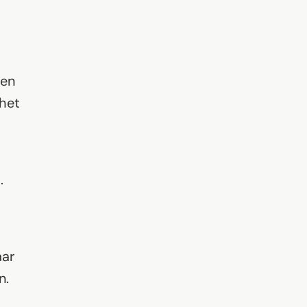
een
 het
.
aar
n.