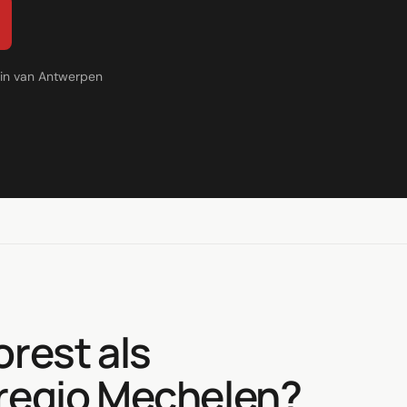
min van Antwerpen
orest als
 regio Mechelen?