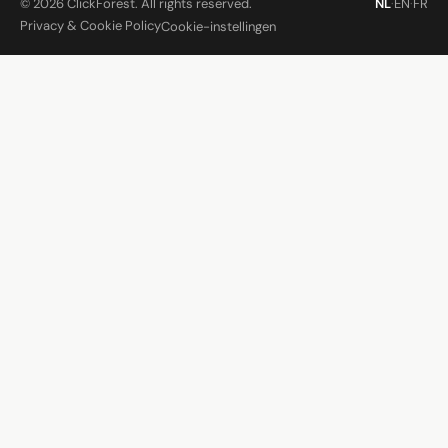
© 2026 ClickForest. All rights reserved.
NL
·
EN
·
FR
Privacy & Cookie Policy
Cookie-instellingen