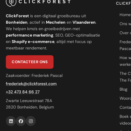
CLICK
Home
ClickForest
is een digitaal groeibureau uit
Bonheiden
, actief in
Mechelen
en
Vlaanderen
.
Ons w
We helpen kmo's en groeibedrijven met
Over 
performance marketing
, SEO, GEO-optimalisatie
en
Shopify e-commerce
, altijd met focus op
Frede
meetbaar rendement.
Pasca
Hoe 
CONTACTEER ONS
werke
The C
Zaakvoerder: Frederiek Pascal
The F
frederiek@clickforest.com
Blog
+32 473 84 66 27
Woord
Zwarte Leeuwstraat 78A
2820 Bonheiden, Belgium
Conta
Boek 
videoc