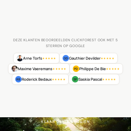
DEZE KLANTEN BEOORDEELDEN CLICKFOREST OOK MET 5
STERREN OP GOOGLE
Arne Torfs
Gauthier Devilder
GD
★★★★★
★★★★★
Maxime Vaeremans
Philippe De Bie
PD
★★★★★
★★★★★
Roderick Bedaux
Saskia Pascal
RB
SP
★★★★★
★★★★★
KLAAR OM TE GROEIEN