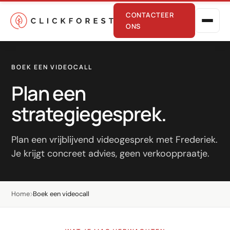
CONTACTEER
ONS
BOEK EEN VIDEOCALL
Plan een
strategiegesprek.
Online marketing
Plan een vrijblijvend videogesprek met Frederiek.
Je krijgt concreet advies, geen verkooppraatje.
Performance
SEO
Home
Boek een videocall
GEO
CRO