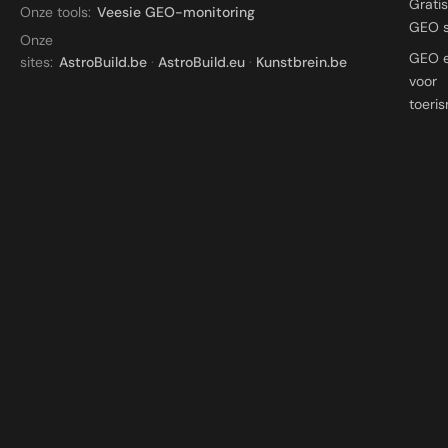
Grati
Onze tools:
Veesie GEO-monitoring
GEO 
Onze
GEO 
sites:
AstroBuild.be
·
AstroBuild.eu
·
Kunstbrein.be
voor
toeri