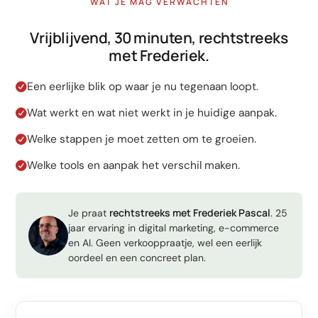
WAT JE MAG VERWACHTEN
LinkedIn
Leadgeneratie B2B
Vrijblijvend, 30 minuten, rechtstreeks
met Frederiek.
Shopify e-commerce
Een eerlijke blik op waar je nu tegenaan loopt.
Webshop setup
Wat werkt en wat niet werkt in je huidige aanpak.
WhatsApp verkoop
Welke stappen je moet zetten om te groeien.
Beheer & support
Welke tools en aanpak het verschil maken.
AI voor groei
rechtstreeks met Frederiek Pascal
Je praat
. 25
AI-agents
jaar ervaring in digital marketing, e-commerce
Marketing automation
en AI. Geen verkooppraatje, wel een eerlijk
oordeel en een concreet plan.
AI content marketing
Chatbot