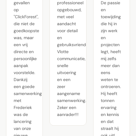
gevallen
professioneel
De passie
op
opgebouwd,
en
"ClickForest",
met veel
toewijding
die niet de
aandacht
die hij in
goedkoopste
voor detail
zijn werk
was, maar
en
en
een vrij
gebruiksvriendelijkheid.
projecten
directe en
Vlotte
legt, heeft
persoonlijke
communicatie,
mij zelfs
aanpak
snelle
meer dan
voorstelde.
uitvoering
eens
Dankzij
en een
weten te
een goede
zeer
ontroeren.
samenwerking
aangename
Hij heeft
met
samenwerking.
tonnen
Frederiek
Zeker een
ervaring
was de
aanrader!!!
en kennis
lancering
en dat
van onze
straalt hij
nieuwe
ook uit!