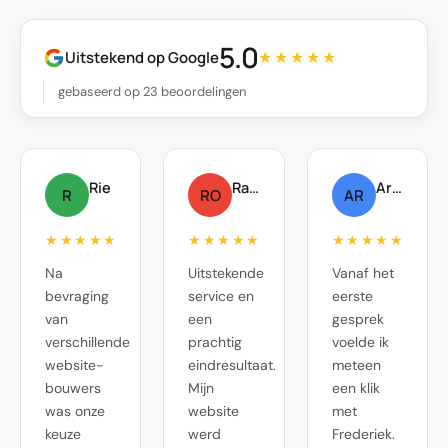
5.0
Uitstekend op Google
★★★★★
gebaseerd op 23 beoordelingen
Rie
Raf Oste
Arnout Raskin
R
RO
AR
★★★★★
★★★★★
★★★★★
Na
Uitstekende
Vanaf het
bevraging
service en
eerste
van
een
gesprek
verschillende
prachtig
voelde ik
website-
eindresultaat.
meteen
bouwers
Mijn
een klik
was onze
website
met
keuze
werd
Frederiek.