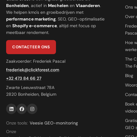
Bonheiden
, actief in
Mechelen
en
Vlaanderen
.
Ons w
We helpen kmo's en groeibedrijven met
Over 
performance marketing
, SEO, GEO-optimalisatie
en
Shopify e-commerce
, altijd met focus op
Frede
meetbaar rendement.
Pasca
Hoe 
CONTACTEER ONS
werke
The C
Zaakvoerder: Frederiek Pascal
The F
frederiek@clickforest.com
Blog
+32 473 84 66 27
Woord
Zwarte Leeuwstraat 78A
2820 Bonheiden, Belgium
Conta
Boek 
videoc
Grati
Onze tools:
Veesie GEO-monitoring
GEO 
Onze