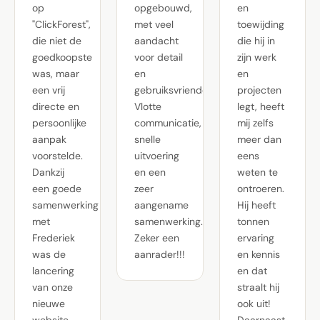
op
opgebouwd,
en
"ClickForest",
met veel
toewijding
die niet de
aandacht
die hij in
goedkoopste
voor detail
zijn werk
was, maar
en
en
een vrij
gebruiksvriendelijkheid.
projecten
directe en
Vlotte
legt, heeft
persoonlijke
communicatie,
mij zelfs
aanpak
snelle
meer dan
voorstelde.
uitvoering
eens
Dankzij
en een
weten te
een goede
zeer
ontroeren.
samenwerking
aangename
Hij heeft
met
samenwerking.
tonnen
Frederiek
Zeker een
ervaring
was de
aanrader!!!
en kennis
lancering
en dat
van onze
straalt hij
nieuwe
ook uit!