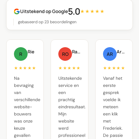
5.0
Uitstekend op Google
★★★★★
gebaseerd op 23 beoordelingen
Rie
Raf Oste
Arnout Raskin
R
RO
AR
★★★★★
★★★★★
★★★★★
Na
Uitstekende
Vanaf het
bevraging
service en
eerste
van
een
gesprek
verschillende
prachtig
voelde ik
website-
eindresultaat.
meteen
bouwers
Mijn
een klik
was onze
website
met
keuze
werd
Frederiek.
gevallen
professioneel
De passie