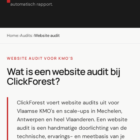
LinkedIn
automatisch rapport.
Leadgeneratie B2B
Shopify e-commerce
Home
Audits
Website audit
Webshop setup
WhatsApp verkoop
WEBSITE AUDIT VOOR KMO'S
Beheer & support
Wat is een website audit bij
ClickForest?
AI voor groei
AI-agents
ClickForest voert website audits uit voor
Marketing automation
Vlaamse KMO's en scale-ups in Mechelen,
AI content marketing
Antwerpen en heel Vlaanderen. Een website
audit is een handmatige doorlichting van de
Chatbot
technische, ervarings- en meetbasis van je