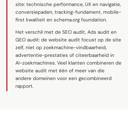
Software op maat
site: technische performance, UX en navigatie,
Opleiding
conversiepaden, tracking-fundament, mobile-
first kwaliteit en schema.org foundation.
Website ontwikkeling
Het verschil met de SEO audit, Ads audit en
Razendsnel met Astro
GEO audit: de website audit focust op de site
zelf, niet op zoekmachine-vindbaarheid,
Audits
advertentie-prestaties of citeerbaarheid in
AI-zoekmachines. Veel klanten combineren de
Website
website audit met één of meer van die
SEO
andere domeinen voor een gecombineerd
GEO
rapport.
Ads