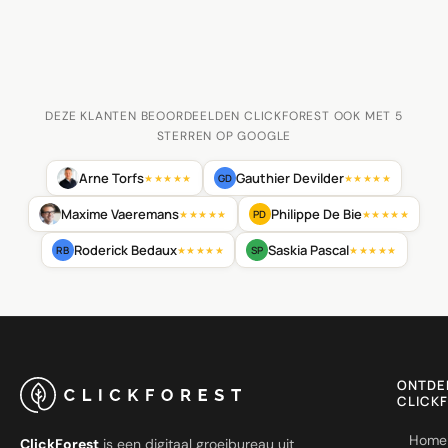
DEZE KLANTEN BEOORDEELDEN CLICKFOREST OOK MET 5
STERREN OP GOOGLE
Arne Torfs
Gauthier Devilder
GD
★★★★★
★★★★★
Maxime Vaeremans
Philippe De Bie
PD
★★★★★
★★★★★
Roderick Bedaux
Saskia Pascal
RB
SP
★★★★★
★★★★★
ONTDE
CLICK
Home
ClickForest
is een digitaal groeibureau uit