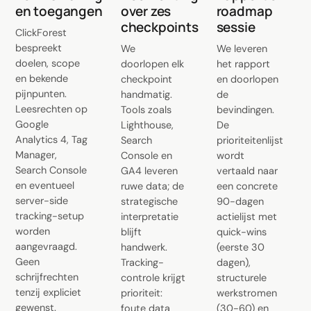
en toegangen
over zes
roadmap
checkpoints
sessie
ClickForest
bespreekt
We
We leveren
doelen, scope
doorlopen elk
het rapport
en bekende
checkpoint
en doorlopen
pijnpunten.
handmatig.
de
Leesrechten op
Tools zoals
bevindingen.
Google
Lighthouse,
De
Analytics 4, Tag
Search
prioriteitenlijst
Manager,
Console en
wordt
Search Console
GA4 leveren
vertaald naar
en eventueel
ruwe data; de
een concrete
server-side
strategische
90-dagen
tracking-setup
interpretatie
actielijst met
worden
blijft
quick-wins
aangevraagd.
handwerk.
(eerste 30
Geen
Tracking-
dagen),
schrijfrechten
controle krijgt
structurele
tenzij expliciet
prioriteit:
werkstromen
gewenst.
foute data
(30-60) en