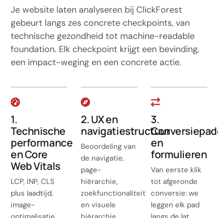
Je website laten analyseren bij ClickForest
gebeurt langs zes concrete checkpoints, van
technische gezondheid tot machine-readable
foundation. Elk checkpoint krijgt een bevinding,
een impact-weging en een concrete actie.
1.
2. UX en
3.
Technische
navigatiestructuur
Conversiepa
performance
en
Beoordeling van
en Core
formulieren
de navigatie,
Web Vitals
page-
Van eerste klik
LCP, INP, CLS
hiërarchie,
tot afgeronde
plus laadtijd,
zoekfunctionaliteit
conversie: we
image-
en visuele
leggen elk pad
optimalisatie,
hiërarchie.
langs de lat.