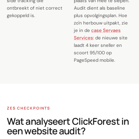
side tracking die
plaats van mee te slepen.
ontbreekt of niet correct
Audit dient als baseline
gekoppeld is.
plus opvolgingsplan. Hoe
zo'n herbouw uitpakt, zie
je in de
case Servaes
Services
: de nieuwe site
laadt 4 keer sneller en
scoort 95/100 op
PageSpeed mobile.
ZES CHECKPOINTS
Wat analyseert ClickForest in
een website audit?