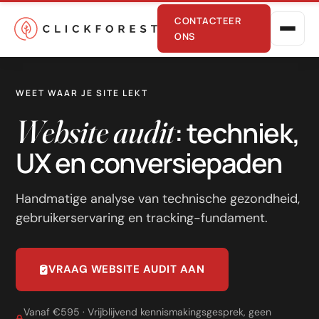
CONTACTEER
ONS
WEET WAAR JE SITE LEKT
Website audit
: techniek,
UX en conversiepaden
Online marketing
Handmatige analyse van technische gezondheid,
gebruikerservaring en tracking-fundament.
Performance
SEO
VRAAG WEBSITE AUDIT AAN
GEO
CRO
Vanaf €595 · Vrijblijvend kennismakingsgesprek, geen