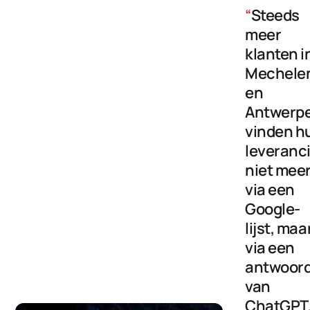
“
Steeds
meer
klanten i
Mechele
en
Antwerp
vinden h
leveranc
niet mee
via een
Google-
lijst, maa
via een
antwoor
van
ChatGPT