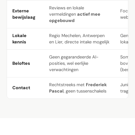
Reviews en lokale
Externe
Focus o
vermeldingen
actief mee
bewijslaag
websit
opgebouwd
Lokale
Regio Mechelen, Antwerpen
Generie
kennis
en Lier, directe intake mogelijk
lokale 
Geen gegarandeerde AI-
Soms "
Beloftes
posities, wel eerlijke
bovena
verwachtingen
(bestaa
Rechtstreeks met
Frederiek
Junior
Contact
Pascal
, geen tussenschakels
tragere