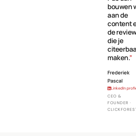
bouwen 
aan de
content 
de revie
die je
citeerba
maken.
”
Frederiek
Pascal
LinkedIn profi
CEO &
FOUNDER ·
CLICKFORES