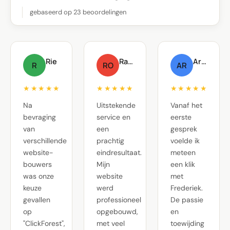
gebaseerd op 23 beoordelingen
Rie
Raf Oste
Arnout Raskin
R
RO
AR
★★★★★
★★★★★
★★★★★
Na
Uitstekende
Vanaf het
bevraging
service en
eerste
van
een
gesprek
verschillende
prachtig
voelde ik
website-
eindresultaat.
meteen
bouwers
Mijn
een klik
was onze
website
met
keuze
werd
Frederiek.
gevallen
professioneel
De passie
op
opgebouwd,
en
"ClickForest",
met veel
toewijding