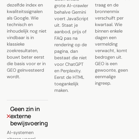
dezelfde index en
traag en de
grote AI-crawler
kwaliteitssignalen
bronnenmix
behalve Gemini
als Google. Wie
verschuift per
voert JavaScript
technisch en
kwartaal. Wie
uit. Staat je
inhoudelijk nog niet
binnen enkele
aanbod, prijs of
vindbaar is in
dagen een
FAQ pas na
klassieke
vermelding
rendering op de
zoekresultaten,
verwacht, komt
pagina, dan
bouwt beter eerst
bedrogen uit.
bestaat die niet
die basis voor er in
GEO is een
voor ChatGPT
GEO geïnvesteerd
gewoonte, geen
en Perplexity.
wordt.
eenmalige
Eerst de HTML
ingreep.
toegankelijk
maken.
Geen zin in
externe
bewijsvoering
AI-systemen