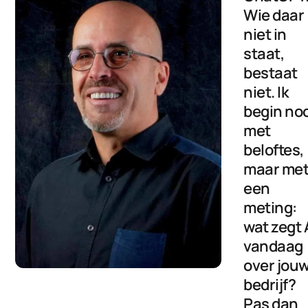
Wie daar
niet in
staat,
bestaat
niet. Ik
begin noo
met
beloftes,
maar me
een
meting:
wat zegt 
vandaag
over jou
bedrijf?
Pas dan