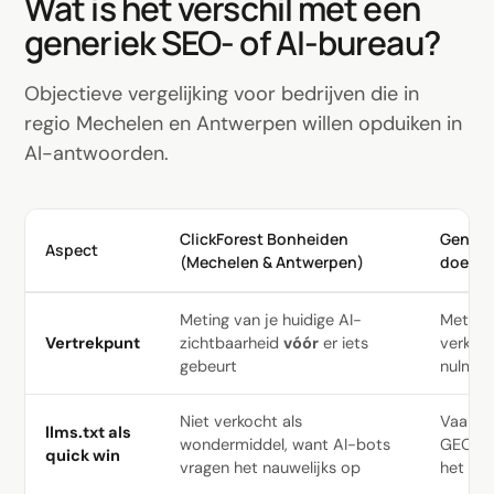
Wat is het verschil met een
generiek SEO- of AI-bureau?
Objectieve vergelijking voor bedrijven die in
regio Mechelen en Antwerpen willen opduiken in
AI-antwoorden.
ClickForest Bonheiden
Generie
Aspect
(Mechelen & Antwerpen)
doen
Meting van je huidige AI-
Meteen
Vertrekpunt
zichtbaarheid
vóór
er iets
verkop
gebeurt
nulmet
Niet verkocht als
Vaak a
llms.txt als
wondermiddel, want AI-bots
GEO-opl
quick win
vragen het nauwelijks op
het effe