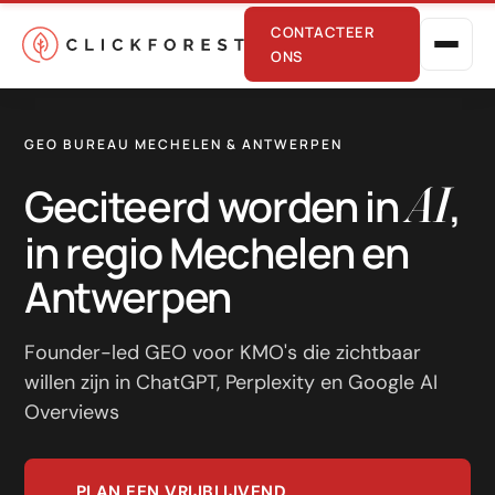
CONTACTEER
ONS
GEO BUREAU MECHELEN & ANTWERPEN
AI
Geciteerd worden in
,
in regio Mechelen en
Antwerpen
Online marketing
Performance
Founder-led GEO voor KMO's die zichtbaar
willen zijn in ChatGPT, Perplexity en Google AI
SEO
Overviews
GEO
CRO
PLAN EEN VRIJBLIJVEND