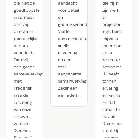
die niet de
aandacht
die hij in
goedkoopste
voor detail
zijn werk
was, maar
en
en
een vrij
gebruiksvriendelijkheid.
projecten
directe en
Vlotte
legt, heeft
persoonlijke
communicatie,
mij zelfs
aanpak
snelle
meer dan
voorstelde.
uitvoering
eens
Dankzij
en een
weten te
een goede
zeer
ontroeren.
samenwerking
aangename
Hij heeft
met
samenwerking.
tonnen
Frederiek
Zeker een
ervaring
was de
aanrader!!!
en kennis
lancering
en dat
van onze
straalt hij
nieuwe
ook uit!
website
Daarnaast
"Servaes
staat hij
Services"
ook open