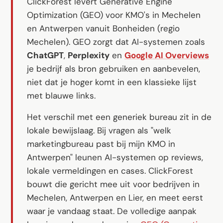
ClickForest levert Generative Engine
Software op maat
Optimization (GEO) voor KMO's in Mechelen
Opleiding
en Antwerpen vanuit Bonheiden (regio
Mechelen). GEO zorgt dat AI-systemen zoals
Website ontwikkeling
ChatGPT
,
Perplexity
en
Google AI Overviews
Razendsnel met Astro
je bedrijf als bron gebruiken en aanbevelen,
niet dat je hoger komt in een klassieke lijst
Audits
met blauwe links.
Website
Het verschil met een generiek bureau zit in de
lokale bewijslaag. Bij vragen als
"welk
SEO
marketingbureau past bij mijn KMO in
GEO
Antwerpen"
leunen AI-systemen op reviews,
Ads
lokale vermeldingen en cases. ClickForest
bouwt die gericht mee uit voor bedrijven in
Mechelen, Antwerpen en Lier, en meet eerst
waar je vandaag staat. De volledige aanpak