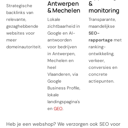
Antwerpen
&
Strategische
& Mechelen
monitoring
backlinks van
relevante,
Lokale
Transparante,
gezaghebbende
zichtbaarheid in
maandelijkse
websites voor
Google en AI-
SEO-
meer
antwoorden
rapportage
met
domeinautoriteit.
voor bedrijven
ranking-
in Antwerpen,
ontwikkeling,
Mechelen en
verkeer,
heel
conversies en
Vlaanderen, via
concrete
Google
actiepunten.
Business Profile,
lokale
landingspagina's
en
GEO
.
Heb je een webshop? We verzorgen ook
SEO voor