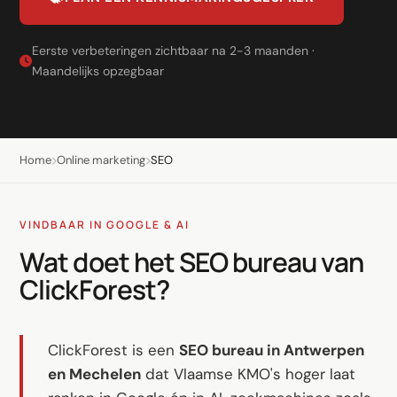
LinkedIn
Leadgeneratie B2B
Eerste verbeteringen zichtbaar na 2-3 maanden ·
Maandelijks opzegbaar
Shopify e-commerce
Webshop setup
WhatsApp verkoop
Home
Online marketing
SEO
Beheer & support
VINDBAAR IN GOOGLE & AI
AI voor groei
Wat doet het SEO bureau van
AI-agents
ClickForest?
Marketing automation
AI content marketing
ClickForest is een
SEO bureau in Antwerpen
Chatbot
en Mechelen
dat Vlaamse KMO's hoger laat