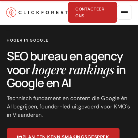
CONTACTEER
ONS
HOGER IN GOOGLE
SEO bureau en agency
hogere rankings
voor
in
Google en AI
Online marketing
Performance
Technisch fundament en content die Google én
AI begrijpen, founder-led uitgevoerd voor KMO's
SEO
in Vlaanderen.
GEO
CRO
PLAN EEN KENNISMAKINGSGESPREK