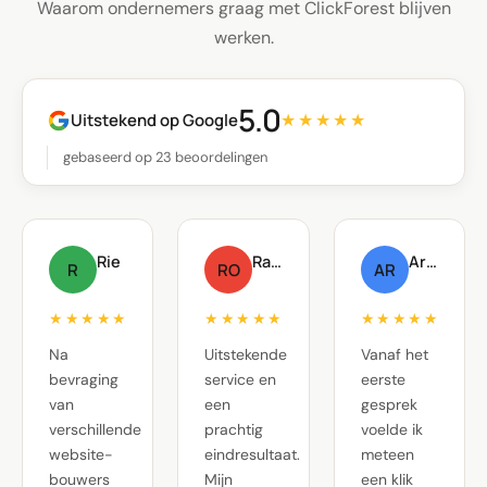
Waarom ondernemers graag met ClickForest blijven
werken.
5.0
Uitstekend op Google
★★★★★
gebaseerd op 23 beoordelingen
Rie
Raf Oste
Arnout Raskin
R
RO
AR
★★★★★
★★★★★
★★★★★
Na
Uitstekende
Vanaf het
bevraging
service en
eerste
van
een
gesprek
verschillende
prachtig
voelde ik
website-
eindresultaat.
meteen
bouwers
Mijn
een klik