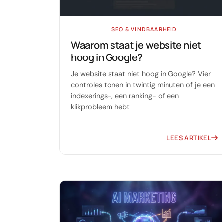
Software op maat
Opleiding
SEO & VINDBAARHEID
Waarom staat je website niet
Website ontwikkeling
hoog in Google?
Razendsnel met Astro
Je website staat niet hoog in Google? Vier
controles tonen in twintig minuten of je een
Audits
indexerings-, een ranking- of een
klikprobleem hebt
Website
SEO
LEES ARTIKEL
GEO
Ads