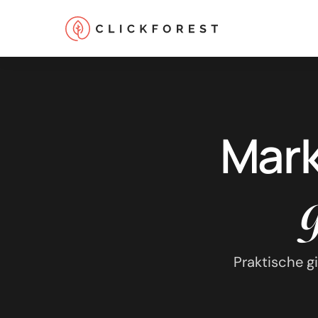
Mark
Online marketing
Performance
SEO
Praktische g
GEO
CRO