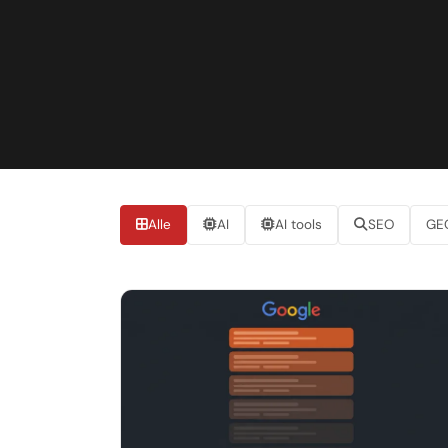
LinkedIn
Leadgeneratie B2B
Shopify e-commerce
Webshop setup
WhatsApp verkoop
Beheer & support
Alle
AI
AI tools
SEO
GE
AI voor groei
Artikelen
AI-agents
Marketing automation
AI content marketing
Chatbot