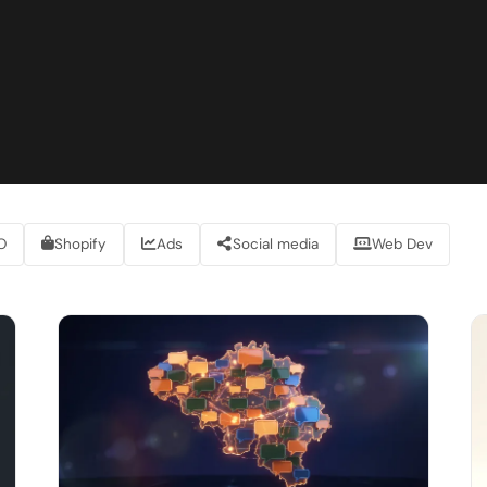
O
Shopify
Ads
Social media
Web Dev