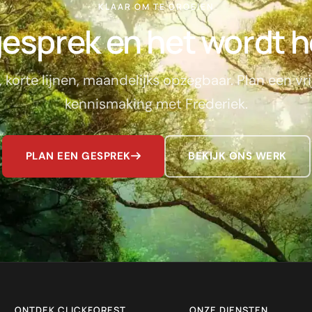
KLAAR OM TE GROEIEN
esprek en het wordt h
, korte lijnen, maandelijks opzegbaar. Plan een vri
kennismaking met Frederiek.
PLAN EEN GESPREK
BEKIJK ONS WERK
ONTDEK CLICKFOREST
ONZE DIENSTEN