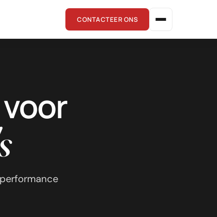
CONTACTEER ONS
 voor
s
n performance