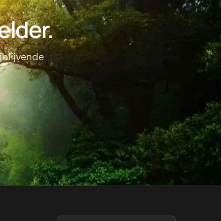
elder.
jblijvende