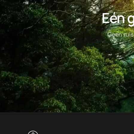
Eén g
Geen ruis