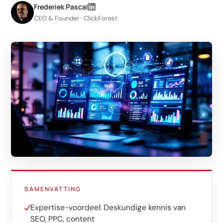
LinkedIn
Frederiek Pascal
CEO & Founder · ClickForest
Leadgeneratie B2B
Shopify e-commerce
Webshop setup
WhatsApp verkoop
Beheer & support
AI voor groei
AI-agents
Marketing automation
AI content marketing
SAMENVATTING
Chatbot
Expertise-voordeel: Deskundige kennis van
SEO, PPC, content