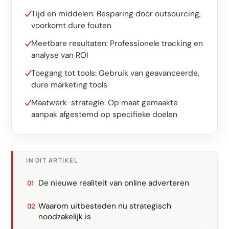
Software op maat
Tijd en middelen: Besparing door outsourcing,
Opleiding
voorkomt dure fouten
Meetbare resultaten: Professionele tracking en
Website ontwikkeling
analyse van ROI
Razendsnel met Astro
Toegang tot tools: Gebruik van geavanceerde,
dure marketing tools
Audits
Maatwerk-strategie: Op maat gemaakte
aanpak afgestemd op specifieke doelen
Website
SEO
GEO
IN DIT ARTIKEL
Ads
De nieuwe realiteit van online adverteren
Waarom uitbesteden nu strategisch
noodzakelijk is