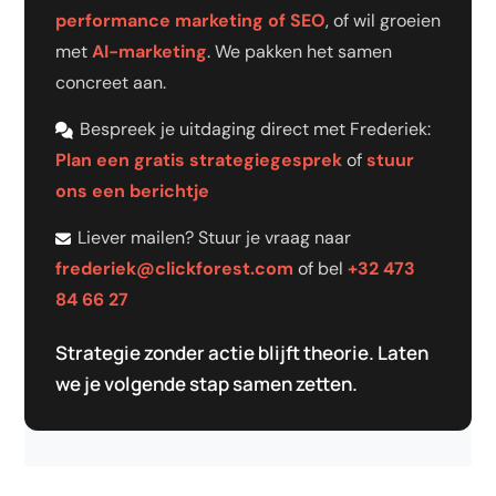
performance marketing of SEO
, of wil groeien
met
AI-marketing
. We pakken het samen
concreet aan.
Bespreek je uitdaging direct met Frederiek:
Plan een gratis strategiegesprek
of
stuur
ons een berichtje
Liever mailen? Stuur je vraag naar
frederiek@clickforest.com
of bel
+32 473
84 66 27
Strategie zonder actie blijft theorie. Laten
we je volgende stap samen zetten.