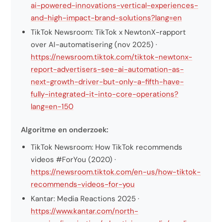
ai-powered-innovations-vertical-experiences-
and-high-impact-brand-solutions?lang=en
TikTok Newsroom: TikTok x NewtonX-rapport
over AI-automatisering (nov 2025) ·
https://newsroom.tiktok.com/tiktok-newtonx-
report-advertisers-see-ai-automation-as-
next-growth-driver-but-only-a-fifth-have-
fully-integrated-it-into-core-operations?
lang=en-150
Algoritme en onderzoek:
TikTok Newsroom: How TikTok recommends
videos #ForYou (2020) ·
https://newsroom.tiktok.com/en-us/how-tiktok-
recommends-videos-for-you
Kantar: Media Reactions 2025 ·
https://www.kantar.com/north-