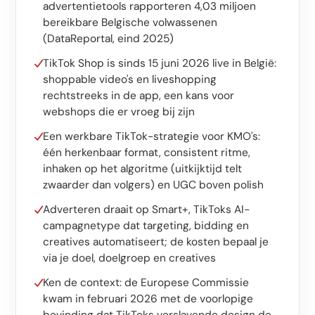
Software op maat
advertentietools rapporteren 4,03 miljoen
bereikbare Belgische volwassenen
Opleiding
(DataReportal, eind 2025)
Website ontwikkeling
TikTok Shop is sinds 15 juni 2026 live in België:
shoppable video's en liveshopping
Razendsnel met Astro
rechtstreeks in de app, een kans voor
webshops die er vroeg bij zijn
Audits
Een werkbare TikTok-strategie voor KMO's:
één herkenbaar format, consistent ritme,
Website
inhaken op het algoritme (uitkijktijd telt
SEO
zwaarder dan volgers) en UGC boven polish
Adverteren draait op Smart+, TikToks AI-
GEO
campagnetype dat targeting, bidding en
Ads
creatives automatiseert; de kosten bepaal je
via je doel, doelgroep en creatives
Ken de context: de Europese Commissie
kwam in februari 2026 met de voorlopige