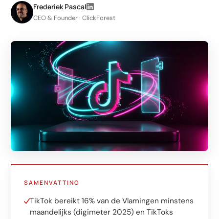
LinkedIn
Frederiek Pascal
CEO & Founder · ClickForest
Leadgeneratie B2B
Shopify e-commerce
Webshop setup
WhatsApp verkoop
Beheer & support
AI voor groei
AI-agents
Marketing automation
SAMENVATTING
AI content marketing
TikTok bereikt 16% van de Vlamingen minstens
Chatbot
maandelijks (digimeter 2025) en TikToks