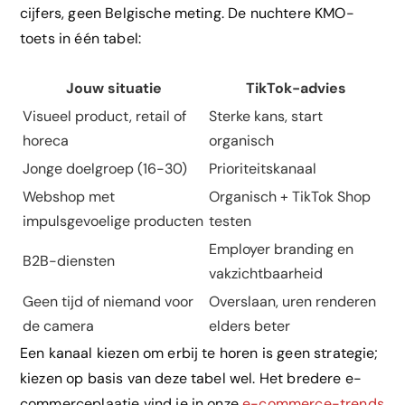
cijfers, geen Belgische meting. De nuchtere KMO-
toets in één tabel:
Jouw situatie
TikTok-advies
Visueel product, retail of
Sterke kans, start
horeca
organisch
Jonge doelgroep (16-30)
Prioriteitskanaal
Webshop met
Organisch + TikTok Shop
impulsgevoelige producten
testen
Employer branding en
B2B-diensten
vakzichtbaarheid
Geen tijd of niemand voor
Overslaan, uren renderen
de camera
elders beter
Een kanaal kiezen om erbij te horen is geen strategie;
kiezen op basis van deze tabel wel. Het bredere e-
commerceplaatje vind je in onze
e-commerce-trends