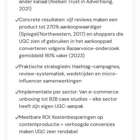
Software op maat
ander kanaal (Nielsen Trust in Advertising,
2021)
Opleiding
Concrete resultaten: vijf reviews maken een
product tot 270% aankoopwaardiger
Website ontwikkeling
(Spiegel/Northwestern, 2017) en shoppers die
UGC zien of gebruiken in het aankooppad
Razendsnel met Astro
converteren volgens Bazaarvoice-onderzoek
gemiddeld 161% vaker (2023)
Audits
Praktische strategieën: Hashtag-campagnes,
Website
review-systematiek, wedstrijden en micro-
influencer samenwerkingen
SEO
Implementatie per sector: Van e-commerce
GEO
unboxing tot B2B case studies - elke sector
Ads
heeft zijn eigen UGC-aanpak
Meetbare ROI: Kostenbesparingen op
contentproductie + verhoogde conversies
maken UGC zeer rendabel