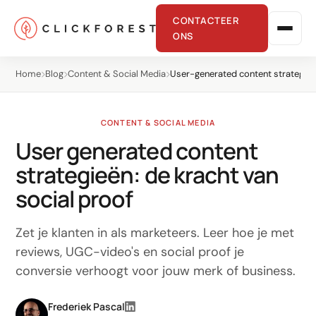
CONTACTEER
ONS
Home
Blog
Content & Social Media
User-generated content strategie
CONTENT & SOCIAL MEDIA
User generated content
strategieën: de kracht van
Online marketing
social proof
Performance
Zet je klanten in als marketeers. Leer hoe je met
SEO
reviews, UGC-video's en social proof je
conversie verhoogt voor jouw merk of business.
GEO
CRO
Frederiek Pascal