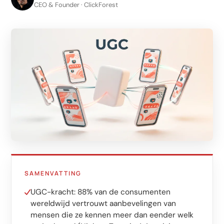
LinkedIn
CEO & Founder · ClickForest
Leadgeneratie B2B
Shopify e-commerce
Webshop setup
WhatsApp verkoop
Beheer & support
AI voor groei
AI-agents
Marketing automation
SAMENVATTING
AI content marketing
UGC-kracht: 88% van de consumenten
wereldwijd vertrouwt aanbevelingen van
Chatbot
mensen die ze kennen meer dan eender welk