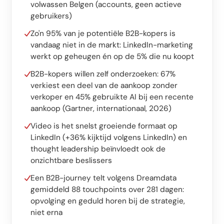
Software op maat
volwassen Belgen (accounts, geen actieve
gebruikers)
Opleiding
Zo'n 95% van je potentiële B2B-kopers is
Website ontwikkeling
vandaag niet in de markt: LinkedIn-marketing
werkt op geheugen én op de 5% die nu koopt
Razendsnel met Astro
B2B-kopers willen zelf onderzoeken: 67%
verkiest een deel van de aankoop zonder
Audits
verkoper en 45% gebruikte AI bij een recente
aankoop (Gartner, internationaal, 2026)
Website
Video is het snelst groeiende formaat op
SEO
LinkedIn (+36% kijktijd volgens LinkedIn) en
thought leadership beïnvloedt ook de
GEO
onzichtbare beslissers
Ads
Een B2B-journey telt volgens Dreamdata
gemiddeld 88 touchpoints over 281 dagen:
opvolging en geduld horen bij de strategie,
niet erna