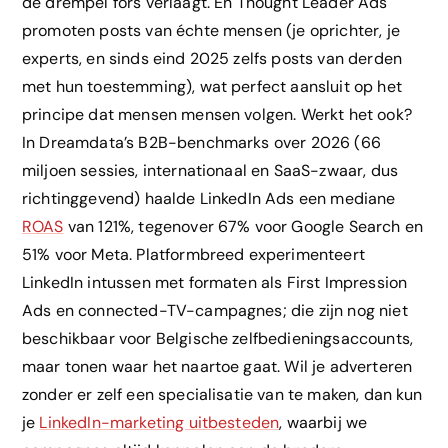
de drempel fors verlaagt. En Thought Leader Ads
promoten posts van échte mensen (je oprichter, je
experts, en sinds eind 2025 zelfs posts van derden
met hun toestemming), wat perfect aansluit op het
principe dat mensen mensen volgen. Werkt het ook?
In Dreamdata’s B2B-benchmarks over 2026 (66
miljoen sessies, internationaal en SaaS-zwaar, dus
richtinggevend) haalde LinkedIn Ads een mediane
ROAS
van 121%, tegenover 67% voor Google Search en
51% voor Meta. Platformbreed experimenteert
LinkedIn intussen met formaten als First Impression
Ads en connected-TV-campagnes; die zijn nog niet
beschikbaar voor Belgische zelfbedieningsaccounts,
maar tonen waar het naartoe gaat. Wil je adverteren
zonder er zelf een specialisatie van te maken, dan kun
je
LinkedIn-marketing uitbesteden
, waarbij we