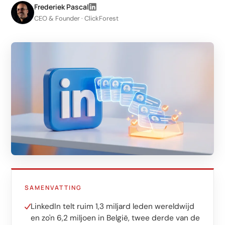
LinkedIn
Frederiek Pascal
CEO & Founder · ClickForest
Leadgeneratie B2B
Shopify e-commerce
Webshop setup
WhatsApp verkoop
Beheer & support
AI voor groei
AI-agents
Marketing automation
SAMENVATTING
AI content marketing
LinkedIn telt ruim 1,3 miljard leden wereldwijd
Chatbot
en zo'n 6,2 miljoen in België, twee derde van de