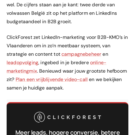
wel. De cijfers staan aan je kant: twee derde van
volwassen België zit op het platform en LinkedIns
budgetaandeel in B2B groeit.
ClickForest zet LinkedIn-marketing voor B2B-KMO’s in
Vlaanderen om in zo’n meetbaar systeem, van
strategie en content tot
campagnebeheer
en
leadopvolging
, ingebed in je bredere
online-
marketingmix
. Benieuwd waar jouw grootste hefboom
zit?
Plan een vrijblijvende video-call
en we bekijken
samen je huidige aanpak.
Meer leads, hogere conversie, betere