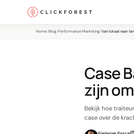
Home
Blog
Performance Marketing
Van lokaal naar la
Case Ba
Online marketing
zijn o
Performance
SEO
Bekijk hoe traite
GEO
case over de krac
CRO
Frederiek Pascal