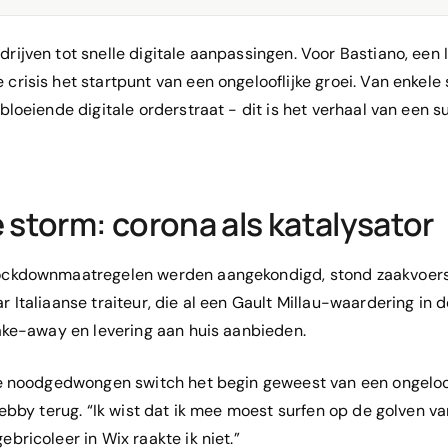
ijven tot snelle digitale aanpassingen. Voor Bastiano, een It
e crisis het startpunt van een ongelooflijke groei. Van enkele
bloeiende digitale orderstraat - dit is het verhaal van een 
 storm: corona als katalysator
ockdownmaatregelen werden aangekondigd, stond zaakvoer
 Italiaanse traiteur, die al een Gault Millau-waardering in 
take-away en levering aan huis aanbieden.
ie noodgedwongen switch het begin geweest van een ongeloo
Debby terug. “Ik wist dat ik mee moest surfen op de golven v
bricoleer in Wix raakte ik niet.”