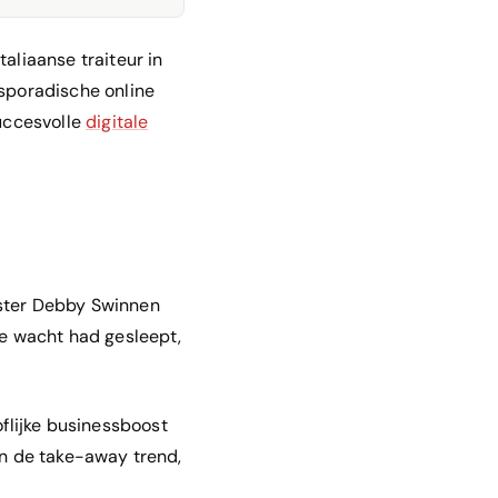
aliaanse traiteur in
 sporadische online
succesvolle
digitale
ster Debby Swinnen
de wacht had gesleept,
flijke businessboost
an de take-away trend,