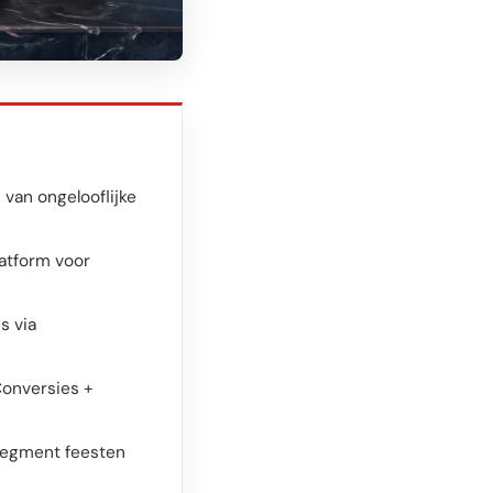
van ongelooflijke
atform voor
s via
onversies +
ssegment feesten