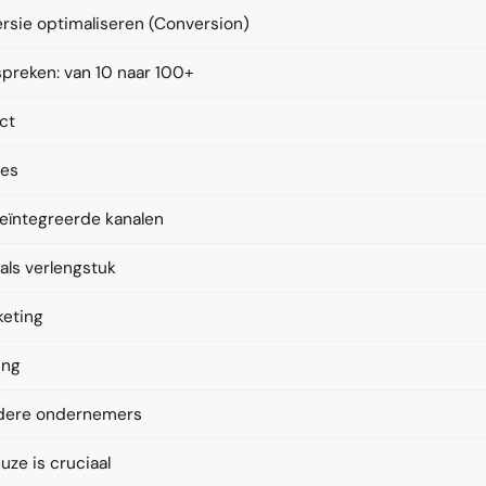
ersie optimaliseren (Conversion)
spreken: van 10 naar 100+
ct
ies
geïntegreerde kanalen
als verlengstuk
keting
ing
ndere ondernemers
euze is cruciaal