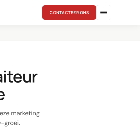
CONTACTEER ONS
aiteur
e
deze marketing
-groei.