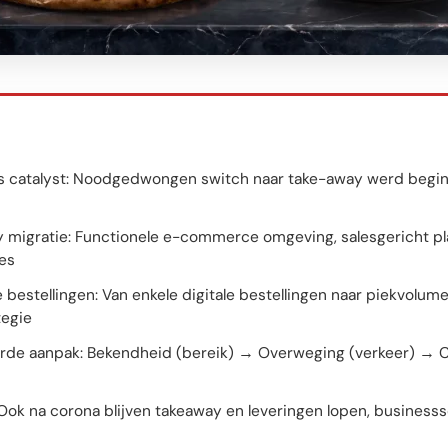
ls catalyst: Noodgedwongen switch naar take-away werd begin 
y migratie: Functionele e-commerce omgeving, salesgericht pl
es
bestellingen: Van enkele digitale bestellingen naar piekvolume
tegie
rde aanpak: Bekendheid (bereik) → Overweging (verkeer) → C
: Ook na corona blijven takeaway en leveringen lopen, busines