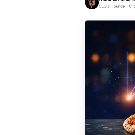
LinkedIn
CEO & Founder · Cli
Leadgeneratie B2B
Shopify e-commerce
Webshop setup
WhatsApp verkoop
Beheer & support
AI voor groei
AI-agents
Marketing automation
AI content marketing
Chatbot