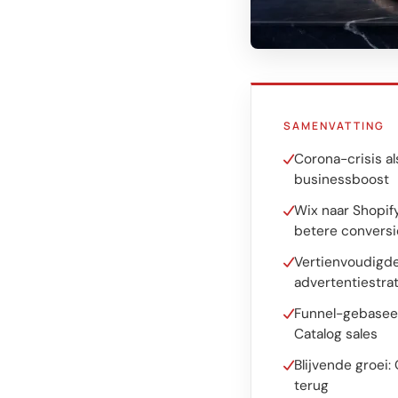
Software op maat
Opleiding
Website ontwikkeling
Razendsnel met Astro
SAMENVATTING
Corona-crisis a
Audits
businessboost
Website
Wix naar Shopif
betere conversi
SEO
Vertienvoudigde 
GEO
advertentiestra
Ads
Funnel-gebasee
Catalog sales
Blijvende groei
terug