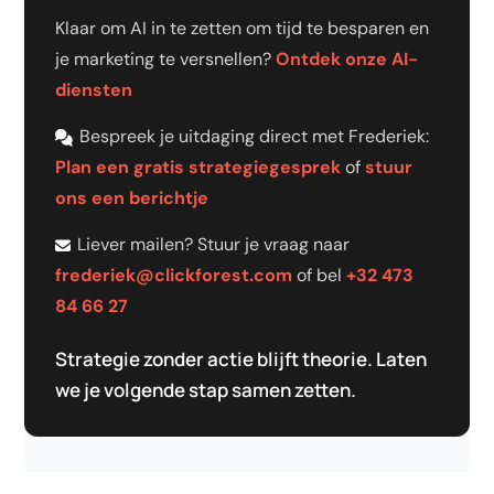
Klaar om AI in te zetten om tijd te besparen en
je marketing te versnellen?
Ontdek onze AI-
diensten
Bespreek je uitdaging direct met Frederiek:
Plan een gratis strategiegesprek
of
stuur
ons een berichtje
Liever mailen? Stuur je vraag naar
frederiek@clickforest.com
of bel
+32 473
84 66 27
Strategie zonder actie blijft theorie. Laten
we je volgende stap samen zetten.