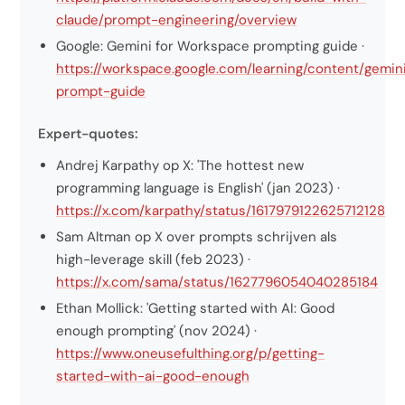
claude/prompt-engineering/overview
Google: Gemini for Workspace prompting guide ·
https://workspace.google.com/learning/content/gemin
prompt-guide
Expert-quotes:
Andrej Karpathy op X: 'The hottest new
programming language is English' (jan 2023) ·
https://x.com/karpathy/status/1617979122625712128
Sam Altman op X over prompts schrijven als
high-leverage skill (feb 2023) ·
https://x.com/sama/status/1627796054040285184
Ethan Mollick: 'Getting started with AI: Good
enough prompting' (nov 2024) ·
https://www.oneusefulthing.org/p/getting-
started-with-ai-good-enough