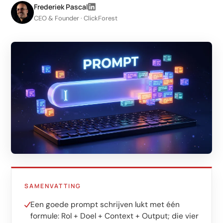
LinkedIn
Frederiek Pascal
CEO & Founder · ClickForest
Leadgeneratie B2B
Shopify e-commerce
Webshop setup
WhatsApp verkoop
Beheer & support
AI voor groei
AI-agents
Marketing automation
SAMENVATTING
AI content marketing
Een goede prompt schrijven lukt met één
Chatbot
formule: Rol + Doel + Context + Output; die vier