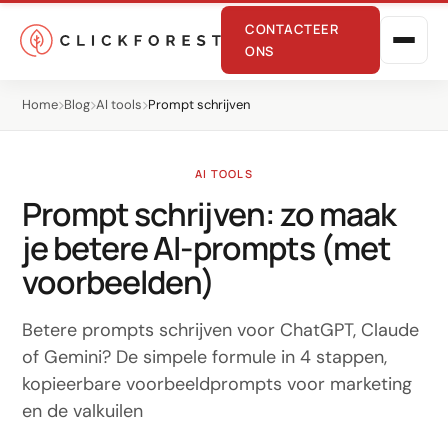
CONTACTEER
ONS
Home
Blog
AI tools
Prompt schrijven
AI TOOLS
Prompt schrijven: zo maak
je betere AI-prompts (met
Online marketing
voorbeelden)
Performance
Betere prompts schrijven voor ChatGPT, Claude
SEO
of Gemini? De simpele formule in 4 stappen,
kopieerbare voorbeeldprompts voor marketing
GEO
en de valkuilen
CRO