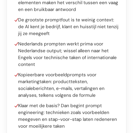
Software op maat
elementen maken het verschil tussen een vaag
en een bruikbaar antwoord
Opleiding
De grootste promptfout is te weinig context:
Website ontwikkeling
de AI kent je bedrijf, klant en huisstijl niet tenzij
jij ze meegeeft
Razendsnel met Astro
Nederlands prompten werkt prima voor
Nederlandse output; wissel alleen naar het
Audits
Engels voor technische taken of internationale
content
Website
Kopieerbare voorbeeldprompts voor
SEO
marketingtaken: productteksten,
socialeberichten, e-mails, vertalingen en
GEO
analyses, telkens volgens de formule
Ads
Klaar met de basis? Dan begint prompt
engineering: technieken zoals voorbeelden
meegeven en stap-voor-stap laten redeneren
voor moeilijkere taken