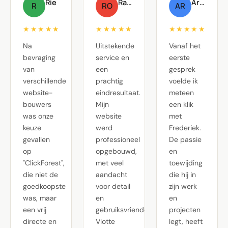
Rie
Raf Oste
Arnout Raskin
R
RO
AR
★★★★★
★★★★★
★★★★★
Na
Uitstekende
Vanaf het
bevraging
service en
eerste
van
een
gesprek
verschillende
prachtig
voelde ik
website-
eindresultaat.
meteen
bouwers
Mijn
een klik
was onze
website
met
keuze
werd
Frederiek.
gevallen
professioneel
De passie
op
opgebouwd,
en
"ClickForest",
met veel
toewijding
die niet de
aandacht
die hij in
goedkoopste
voor detail
zijn werk
was, maar
en
en
een vrij
gebruiksvriendelijkheid.
projecten
directe en
Vlotte
legt, heeft