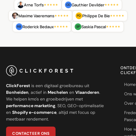
Arne Torfs
Gauthier Devilder
GD
★★★★★
★★★★★
Maxime Vaeremans
Philippe De Bie
PD
★★★★★
★★★★★
Roderick Bedaux
Saskia Pascal
RB
SP
★★★★★
★★★★★
ONTDE
CLICK
Home
ClickForest
is een digitaal groeibureau uit
Bonheiden
, actief in
Mechelen
en
Vlaanderen
.
Ons w
We helpen kmo's en groeibedrijven met
Over 
performance marketing
, SEO, GEO-optimalisatie
en
Shopify e-commerce
, altijd met focus op
Frede
meetbaar rendement.
Pasca
Hoe 
CONTACTEER ONS
werke