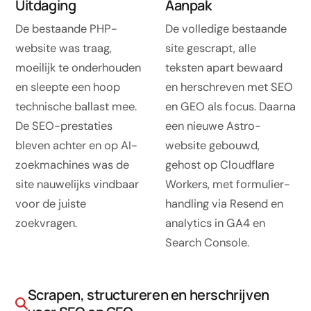
Uitdaging
Software op maat
Aanpak
De bestaande PHP-
Opleiding
De volledige bestaande
website was traag,
site gescrapt, alle
Website ontwikkeling
moeilijk te onderhouden
teksten apart bewaard
en sleepte een hoop
en herschreven met SEO
Razendsnel met Astro
technische ballast mee.
en GEO als focus. Daarna
De SEO-prestaties
Audits
een nieuwe Astro-
bleven achter en op AI-
website gebouwd,
Website
zoekmachines was de
gehost op Cloudflare
SEO
site nauwelijks vindbaar
Workers, met formulier-
voor de juiste
handling via Resend en
GEO
zoekvragen.
analytics in GA4 en
Ads
Search Console.
Scrapen, structureren en herschrijven