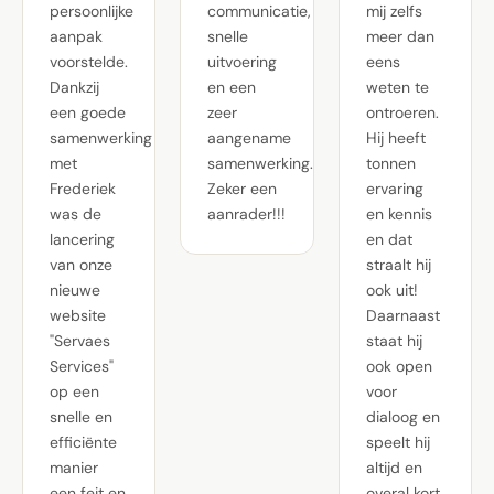
persoonlijke
communicatie,
mij zelfs
aanpak
snelle
meer dan
voorstelde.
uitvoering
eens
Dankzij
en een
weten te
een goede
zeer
ontroeren.
samenwerking
aangename
Hij heeft
met
samenwerking.
tonnen
Frederiek
Zeker een
ervaring
was de
aanrader!!!
en kennis
lancering
en dat
van onze
straalt hij
nieuwe
ook uit!
website
Daarnaast
"Servaes
staat hij
Services"
ook open
op een
voor
snelle en
dialoog en
efficiënte
speelt hij
manier
altijd en
een feit en
overal kort