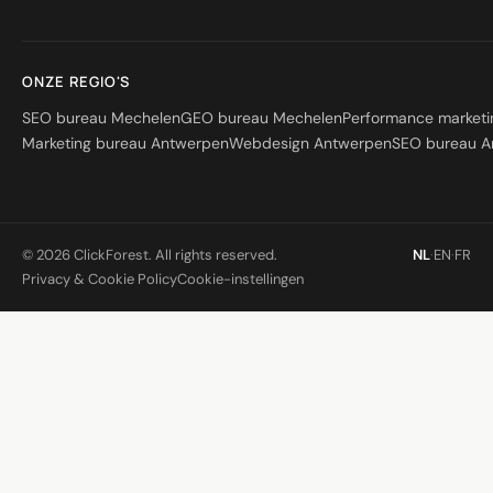
ONZE REGIO'S
SEO bureau Mechelen
GEO bureau Mechelen
Performance market
Marketing bureau Antwerpen
Webdesign Antwerpen
SEO bureau A
© 2026 ClickForest. All rights reserved.
NL
·
EN
·
FR
Privacy & Cookie Policy
Cookie-instellingen