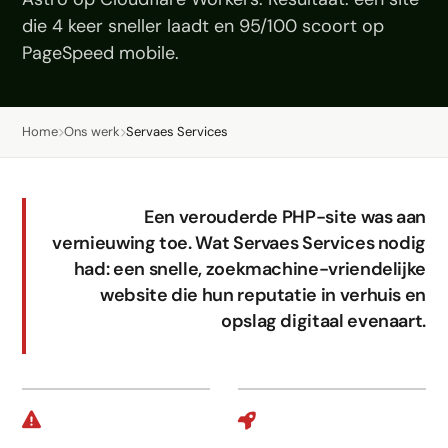
LinkedIn
die 4 keer sneller laadt en 95/100 scoort op
Leadgeneratie B2B
PageSpeed mobile.
Shopify e-commerce
Home
Ons werk
Servaes Services
Webshop setup
WhatsApp verkoop
Beheer & support
Een verouderde PHP-site was aan
vernieuwing toe. Wat Servaes Services nodig
AI voor groei
had: een snelle, zoekmachine-vriendelijke
website die hun reputatie in verhuis en
AI-agents
opslag digitaal evenaart.
Marketing automation
AI content marketing
Chatbot