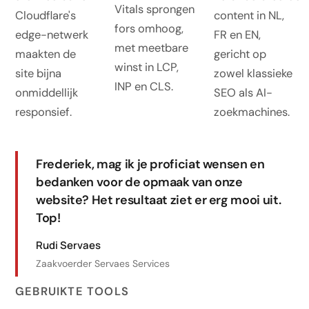
Vitals sprongen
Cloudflare's
content in NL,
fors omhoog,
edge-netwerk
FR en EN,
met meetbare
maakten de
gericht op
winst in LCP,
site bijna
zowel klassieke
INP en CLS.
onmiddellijk
SEO als AI-
responsief.
zoekmachines.
Frederiek, mag ik je proficiat wensen en
bedanken voor de opmaak van onze
website? Het resultaat ziet er erg mooi uit.
Top!
Rudi Servaes
Zaakvoerder Servaes Services
GEBRUIKTE TOOLS