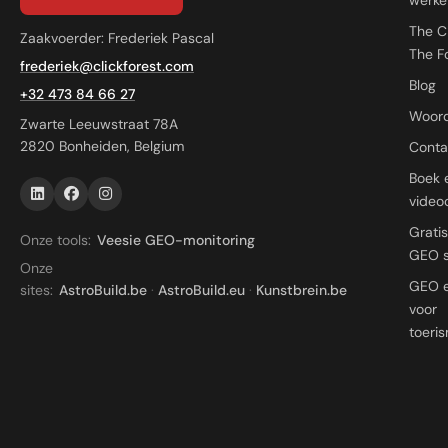
The C
Zaakvoerder: Frederiek Pascal
The F
frederiek@clickforest.com
Blog
+32 473 84 66 27
Woord
Zwarte Leeuwstraat 78A
2820 Bonheiden, Belgium
Conta
Boek 
videoc
Grati
Onze tools:
Veesie GEO-monitoring
GEO 
Onze
GEO 
sites:
AstroBuild.be
·
AstroBuild.eu
·
Kunstbrein.be
voor
toeri