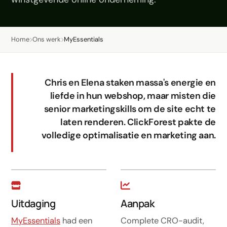
LinkedIn
Leadgeneratie B2B
Home
Ons werk
MyEssentials
Shopify e-commerce
Webshop setup
Chris en Elena staken massa's energie en
WhatsApp verkoop
liefde in hun webshop, maar misten die
Beheer & support
senior marketingskills om de site echt te
laten renderen. ClickForest pakte de
AI voor groei
volledige optimalisatie en marketing aan.
AI-agents
Marketing automation
AI content marketing
Uitdaging
Aanpak
Chatbot
MyEssentials
had een
Complete CRO-audit,