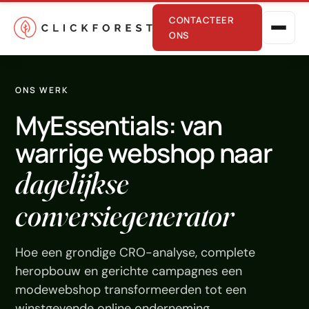
CONTACTEER
ONS
ONS WERK
MyEssentials: van
warrige webshop naar
dagelijkse
Online marketing
conversiegenerator
Performance
SEO
Hoe een grondige CRO-analyse, complete
GEO
heropbouw en gerichte campagnes een
modewebshop transformeerden tot een
CRO
winstgevende online onderneming.