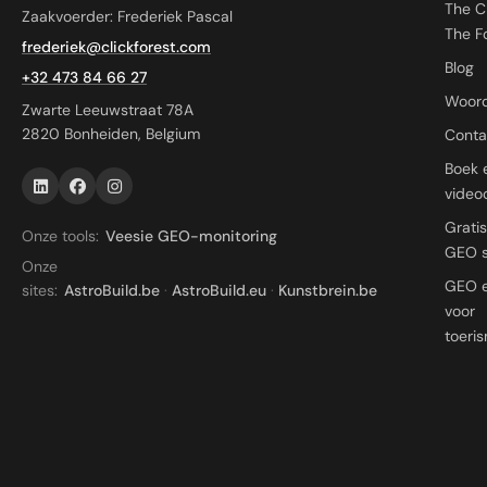
The C
Zaakvoerder: Frederiek Pascal
The F
frederiek@clickforest.com
Blog
+32 473 84 66 27
Woord
Zwarte Leeuwstraat 78A
2820 Bonheiden, Belgium
Conta
Boek 
videoc
Grati
Onze tools:
Veesie GEO-monitoring
GEO 
Onze
GEO 
sites:
AstroBuild.be
·
AstroBuild.eu
·
Kunstbrein.be
voor
toeri