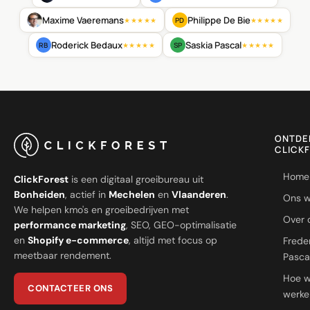
Maxime Vaeremans
Philippe De Bie
PD
★★★★★
★★★★★
Roderick Bedaux
Saskia Pascal
RB
SP
★★★★★
★★★★★
ONTDE
CLICK
Home
ClickForest
is een digitaal groeibureau uit
Bonheiden
, actief in
Mechelen
en
Vlaanderen
.
Ons w
We helpen kmo's en groeibedrijven met
Over 
performance marketing
, SEO, GEO-optimalisatie
en
Shopify e-commerce
, altijd met focus op
Frede
meetbaar rendement.
Pasca
Hoe 
CONTACTEER ONS
werke