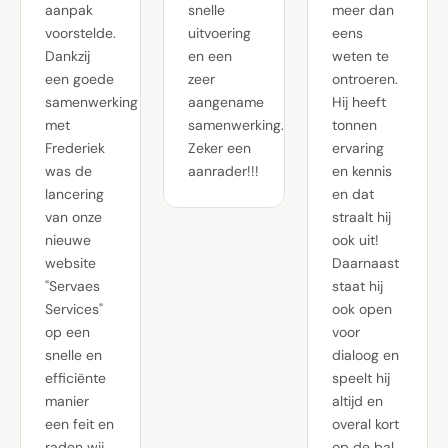
aanpak
snelle
meer dan
voorstelde.
uitvoering
eens
Dankzij
en een
weten te
een goede
zeer
ontroeren.
samenwerking
aangename
Hij heeft
met
samenwerking.
tonnen
Frederiek
Zeker een
ervaring
was de
aanrader!!!
en kennis
lancering
en dat
van onze
straalt hij
nieuwe
ook uit!
website
Daarnaast
"Servaes
staat hij
Services"
ook open
op een
voor
snelle en
dialoog en
efficiënte
speelt hij
manier
altijd en
een feit en
overal kort
raden wij
op de bal,