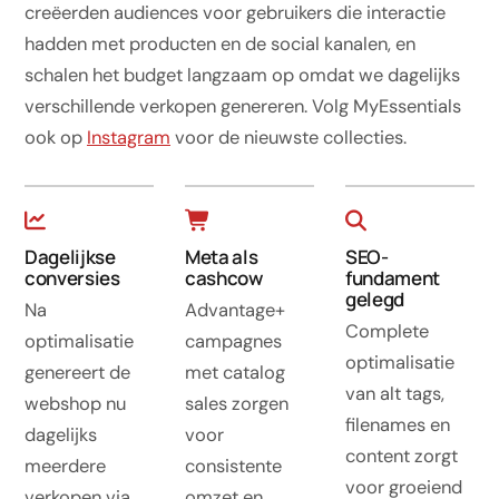
creëerden audiences voor gebruikers die interactie
hadden met producten en de social kanalen, en
schalen het budget langzaam op omdat we dagelijks
verschillende verkopen genereren. Volg MyEssentials
ook op
Instagram
voor de nieuwste collecties.
Dagelijkse
Meta als
SEO-
conversies
cashcow
fundament
gelegd
Na
Advantage+
Complete
optimalisatie
campagnes
optimalisatie
genereert de
met catalog
van alt tags,
webshop nu
sales zorgen
filenames en
dagelijks
voor
content zorgt
meerdere
consistente
voor groeiend
verkopen via
omzet en