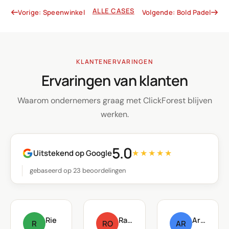
ALLE CASES
Vorige: Speenwinkel
Volgende: Bold Padel
KLANTENERVARINGEN
Ervaringen van klanten
Waarom ondernemers graag met ClickForest blijven
werken.
5.0
Uitstekend op Google
★★★★★
gebaseerd op 23 beoordelingen
Rie
Raf Oste
Arnout Raskin
R
RO
AR