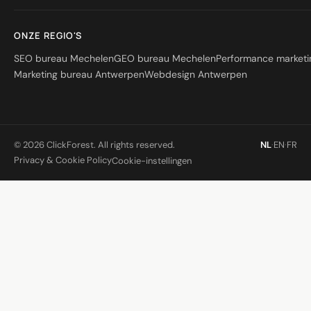
ONZE REGIO'S
SEO bureau Mechelen
GEO bureau Mechelen
Performance market
Marketing bureau Antwerpen
Webdesign Antwerpen
© 2026 ClickForest. All rights reserved.
NL
·
EN
·
FR
Privacy & Cookie Policy
Cookie-instellingen