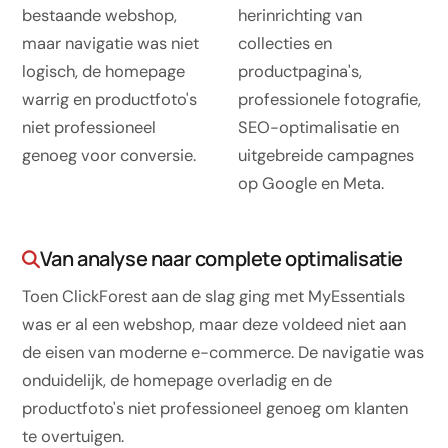
Software op maat
bestaande webshop,
herinrichting van
Opleiding
maar navigatie was niet
collecties en
logisch, de homepage
productpagina's,
Website ontwikkeling
warrig en productfoto's
professionele fotografie,
niet professioneel
SEO-optimalisatie en
Razendsnel met Astro
genoeg voor conversie.
uitgebreide campagnes
Audits
op Google en Meta.
Website
Van analyse naar complete optimalisatie
SEO
Toen ClickForest aan de slag ging met MyEssentials
GEO
was er al een webshop, maar deze voldeed niet aan
Ads
de eisen van moderne e-commerce. De navigatie was
onduidelijk, de homepage overladig en de
productfoto's niet professioneel genoeg om klanten
te overtuigen.