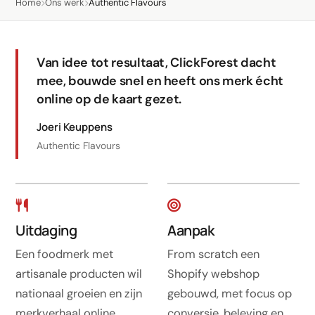
Home
Ons werk
Authentic Flavours
LinkedIn
Leadgeneratie B2B
Van idee tot resultaat, ClickForest dacht
Shopify e-commerce
mee, bouwde snel en heeft ons merk écht
Webshop setup
online op de kaart gezet.
WhatsApp verkoop
Joeri Keuppens
Authentic Flavours
Beheer & support
AI voor groei
AI-agents
Uitdaging
Aanpak
Marketing automation
Een foodmerk met
From scratch een
AI content marketing
artisanale producten wil
Shopify webshop
Chatbot
nationaal groeien en zijn
gebouwd, met focus op
merkverhaal online
conversie, beleving en