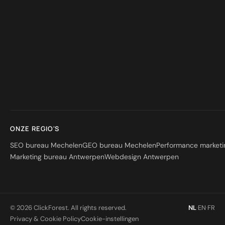
ONZE REGIO'S
SEO bureau Mechelen
GEO bureau Mechelen
Performance market
Marketing bureau Antwerpen
Webdesign Antwerpen
© 2026 ClickForest. All rights reserved.
NL
·
EN
·
FR
Privacy & Cookie Policy
Cookie-instellingen