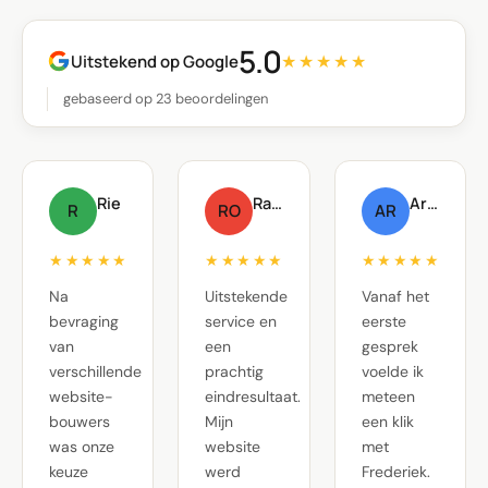
5.0
Uitstekend op Google
★★★★★
gebaseerd op 23 beoordelingen
Rie
Raf Oste
Arnout Raskin
R
RO
AR
★★★★★
★★★★★
★★★★★
Na
Uitstekende
Vanaf het
bevraging
service en
eerste
van
een
gesprek
verschillende
prachtig
voelde ik
website-
eindresultaat.
meteen
bouwers
Mijn
een klik
was onze
website
met
keuze
werd
Frederiek.