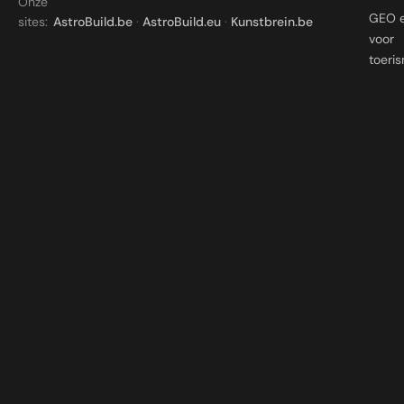
Onze
GEO 
sites:
AstroBuild.be
·
AstroBuild.eu
·
Kunstbrein.be
voor
toeri