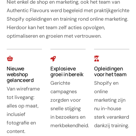
Niet enkel de shop en marketing, ook het team van
Authentic Flavours werd begeleid met praktijkgerichte
Shopify opleidingen en training rond online marketing.
Hierdoor kan het team zelf acties opvolgen,
optimaliseren en groeien met vertrouwen.
Nieuwe
Explosieve
Opleidingen
webshop
groei in bereik
voor het team
gelanceerd
Gerichte
Shopify en
Van wireframe
campagnes
online
tot livegang:
zorgden voor
marketing zijn
alles op maat,
snelle stijging
nu in-house
inclusief
in bezoekers en
sterk verankerd
fotografie en
merkbekendheid.
dankzij training.
content.