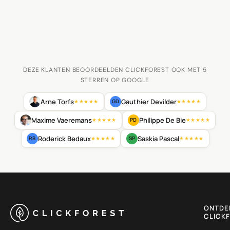
DEZE KLANTEN BEOORDEELDEN CLICKFOREST OOK MET 5
STERREN OP GOOGLE
Arne Torfs
Gauthier Devilder
GD
★★★★★
★★★★★
Maxime Vaeremans
Philippe De Bie
PD
★★★★★
★★★★★
Roderick Bedaux
Saskia Pascal
RB
SP
★★★★★
★★★★★
ONTDE
CLICK