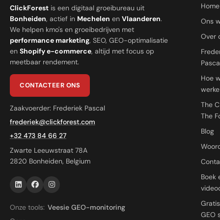
Home
ClickForest
is een digitaal groeibureau uit
Bonheiden
, actief in
Mechelen
en
Vlaanderen
.
Ons w
We helpen kmo's en groeibedrijven met
Over 
performance marketing
, SEO, GEO-optimalisatie
en
Shopify e-commerce
, altijd met focus op
Frede
meetbaar rendement.
Pasca
Hoe 
CONTACTEER ONS
werke
The C
Zaakvoerder: Frederiek Pascal
The F
frederiek@clickforest.com
Blog
+32 473 84 66 27
Woord
Zwarte Leeuwstraat 78A
2820 Bonheiden, Belgium
Conta
Boek 
videoc
Grati
Onze tools:
Veesie GEO-monitoring
GEO 