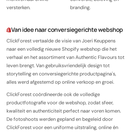
Software op maat
versterken.
branding.
Opleiding
Website ontwikkeling
Van idee naar conversiegerichte webshop
Razendsnel met Astro
ClickForest vertaalde de visie van Joeri Keuppens
naar een volledig nieuwe Shopify webshop die het
Audits
verhaal en het assortiment van Authentic Flavours tot
leven brengt. Van gebruiksvriendelijk design tot
Website
storytelling en conversiegerichte productpagina's,
SEO
alles werd afgestemd op online verkoop en groei.
GEO
ClickForest coördineerde ook de volledige
Ads
productfotografie voor de webshop, zodat sfeer,
kwaliteit en authenticiteit perfect naar voren komen.
De fotoshoots werden gepland en begeleid door
ClickForest voor een uniforme uitstraling, online én