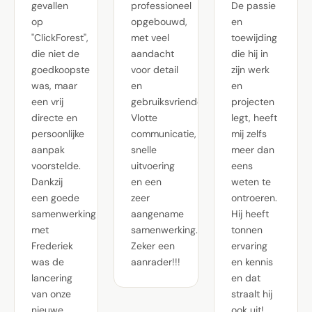
gevallen
professioneel
De passie
op
opgebouwd,
en
"ClickForest",
met veel
toewijding
die niet de
aandacht
die hij in
goedkoopste
voor detail
zijn werk
was, maar
en
en
een vrij
gebruiksvriendelijkheid.
projecten
directe en
Vlotte
legt, heeft
persoonlijke
communicatie,
mij zelfs
aanpak
snelle
meer dan
voorstelde.
uitvoering
eens
Dankzij
en een
weten te
een goede
zeer
ontroeren.
samenwerking
aangename
Hij heeft
met
samenwerking.
tonnen
Frederiek
Zeker een
ervaring
was de
aanrader!!!
en kennis
lancering
en dat
van onze
straalt hij
nieuwe
ook uit!