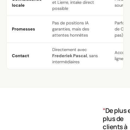
et Lierre, intake direct
locale
sources
possible
Pas de positions IA
Parfois 
Promesses
garanties, mais des
de Chat
attentes honnêtes
pas)
Directement avec
Account
Contact
Frederiek Pascal
, sans
lignes p
intermédiaires
“
De plus 
plus de
clients à