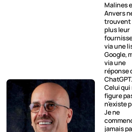
Malines 
Anvers n
trouvent
plus leur
fourniss
via une li
Google, 
via une
réponse 
ChatGPT
Celui qui 
figure pa
n'existe 
Je ne
commen
jamais pa