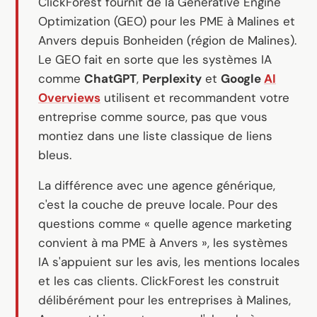
ClickForest fournit de la Generative Engine
Logiciel sur mesure
Optimization (GEO) pour les PME à Malines et
Formation
Anvers depuis Bonheiden (région de Malines).
Le GEO fait en sorte que les systèmes IA
Création de site web
comme
ChatGPT
,
Perplexity
et
Google
AI
Ultra-rapide avec Astro
Overviews
utilisent et recommandent votre
entreprise comme source, pas que vous
Audits
montiez dans une liste classique de liens
bleus.
Site web
La différence avec une agence générique,
SEO
c'est la couche de preuve locale. Pour des
GEO
questions comme
« quelle agence marketing
Ads
convient à ma PME à Anvers »
, les systèmes
IA s'appuient sur les avis, les mentions locales
et les cas clients. ClickForest les construit
délibérément pour les entreprises à Malines,