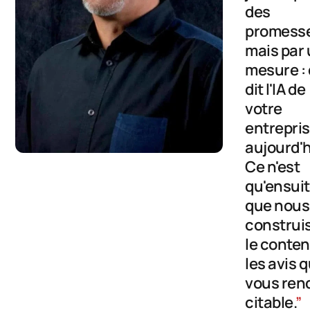
des
promess
mais par
mesure :
dit l'IA de
votre
entrepri
aujourd'h
Ce n'est
qu'ensui
que nous
construi
le conten
les avis q
vous ren
citable.
”