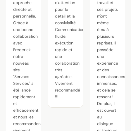
approche
d'attention
travail et
directe et
pour le
ses projets
personnelle.
détail et la
m'ont
Grâce à
convivialité.
même
une bonne
Communication
ému à
collaboration
fluide,
plusieurs
avec
exécution
reprises. Il
Frederiek,
rapide et
possède
notre
une
une
nouveau
collaboration
expérience
site
très
et des
"Servaes
agréable.
connaissances
Services" a
Vivement
immenses,
été lancé
recommandé
et cela se
rapidement
!!!
ressent !
et
De plus, il
efficacement,
est ouvert
et nous les
au
recommandons
dialogue
vivement.
et toujours