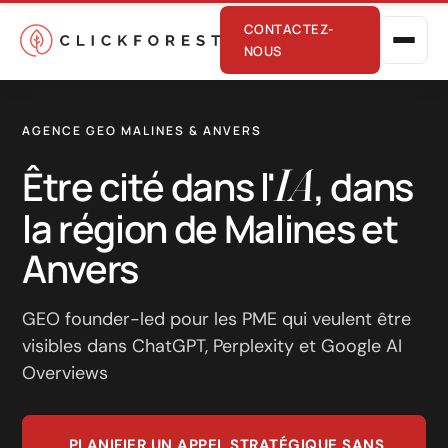
CONTACTEZ-
NOUS
AGENCE GEO MALINES & ANVERS
IA
Être cité dans l'
, dans
la région de Malines et
Anvers
Marketing en ligne
Performance
GEO founder-led pour les PME qui veulent être
visibles dans ChatGPT, Perplexity et Google AI
SEO
Overviews
GEO
CRO
PLANIFIER UN APPEL STRATÉGIQUE SANS