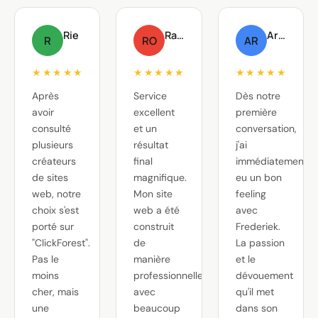
Rie
Raf Oste
Arnout Raskin
R
RO
AR
★★★★★
★★★★★
★★★★★
Après
Service
Dès notre
avoir
excellent
première
consulté
et un
conversation,
plusieurs
résultat
j'ai
créateurs
final
immédiatement
de sites
magnifique.
eu un bon
web, notre
Mon site
feeling
choix s'est
web a été
avec
porté sur
construit
Frederiek.
"ClickForest".
de
La passion
Pas le
manière
et le
moins
professionnelle,
dévouement
cher, mais
avec
qu'il met
une
beaucoup
dans son