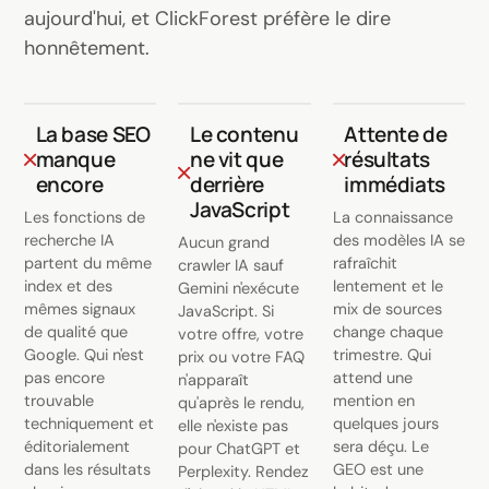
aujourd'hui, et ClickForest préfère le dire
honnêtement.
La base SEO
Le contenu
Attente de
manque
ne vit que
résultats
encore
derrière
immédiats
JavaScript
Les fonctions de
La connaissance
recherche IA
des modèles IA se
Aucun grand
partent du même
rafraîchit
crawler IA sauf
index et des
lentement et le
Gemini n'exécute
mêmes signaux
mix de sources
JavaScript. Si
de qualité que
change chaque
votre offre, votre
Google. Qui n'est
trimestre. Qui
prix ou votre FAQ
pas encore
attend une
n'apparaît
trouvable
mention en
qu'après le rendu,
techniquement et
quelques jours
elle n'existe pas
éditorialement
sera déçu. Le
pour ChatGPT et
dans les résultats
GEO est une
Perplexity. Rendez