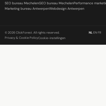
SEO bureau Mechelen
GEO bureau Mechelen
Performance market
Marketing bureau Antwerpen
Webdesign Antwerpen
© 2026 ClickForest. All rights reserved.
NL
·
EN
·
FR
Privacy & Cookie Policy
Cookie-instellingen