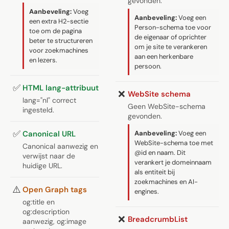
gevonden.
Aanbeveling:
Voeg
Aanbeveling:
Voeg een
een extra H2-sectie
Person-schema toe voor
toe om de pagina
de eigenaar of oprichter
beter te structureren
om je site te verankeren
voor zoekmachines
aan een herkenbare
en lezers.
persoon.
✅
HTML lang-attribuut
❌
WebSite schema
lang="nl" correct
Geen WebSite-schema
ingesteld.
gevonden.
✅
Canonical URL
Aanbeveling:
Voeg een
WebSite-schema toe met
Canonical aanwezig en
@id en naam. Dit
verwijst naar de
verankert je domeinnaam
huidige URL.
als entiteit bij
zoekmachines en AI-
⚠️
Open Graph tags
engines.
og:title en
og:description
❌
BreadcrumbList
aanwezig, og:image