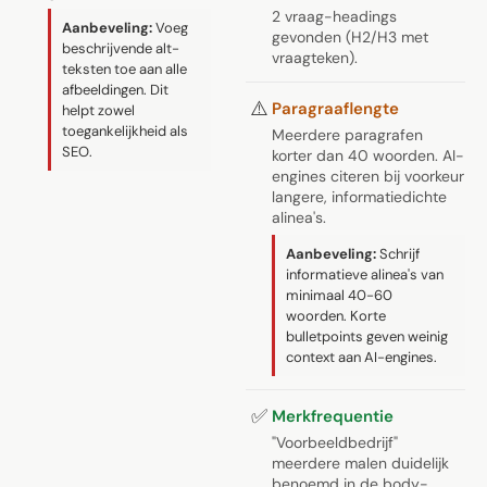
2 vraag-headings
Aanbeveling:
Voeg
gevonden (H2/H3 met
beschrijvende alt-
vraagteken).
teksten toe aan alle
afbeeldingen. Dit
⚠️
Paragraaflengte
helpt zowel
toegankelijkheid als
Meerdere paragrafen
SEO.
korter dan 40 woorden. AI-
engines citeren bij voorkeur
langere, informatiedichte
alinea's.
Aanbeveling:
Schrijf
informatieve alinea's van
minimaal 40-60
woorden. Korte
bulletpoints geven weinig
context aan AI-engines.
✅
Merkfrequentie
"Voorbeeldbedrijf"
meerdere malen duidelijk
benoemd in de body-