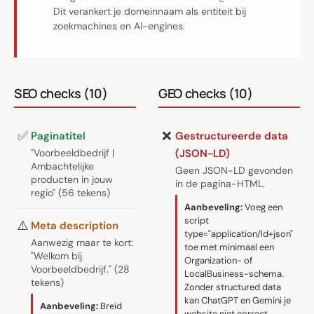
Dit verankert je domeinnaam als entiteit bij
zoekmachines en AI-engines.
SEO checks (10)
GEO checks (10)
✅
❌
Paginatitel
Gestructureerde data
"Voorbeeldbedrijf |
(JSON-LD)
Ambachtelijke
Geen JSON-LD gevonden
producten in jouw
in de pagina-HTML.
regio" (56 tekens)
Aanbeveling:
Voeg een
script
⚠️
Meta description
type="application/ld+json"
Aanwezig maar te kort:
toe met minimaal een
"Welkom bij
Organization- of
Voorbeeldbedrijf." (28
LocalBusiness-schema.
tekens)
Zonder structured data
kan ChatGPT en Gemini je
Aanbeveling:
Breid
website niet correct