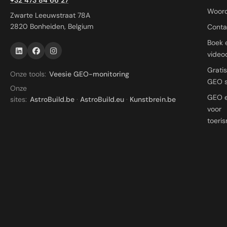
+32 473 84 66 27
Woord
Zwarte Leeuwstraat 78A
2820 Bonheiden, Belgium
Conta
Boek 
videoc
Grati
Onze tools:
Veesie GEO-monitoring
GEO 
Onze
GEO 
sites:
AstroBuild.be
·
AstroBuild.eu
·
Kunstbrein.be
voor
toeri