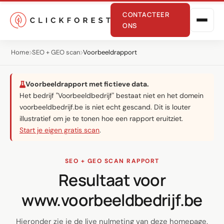
CONTACTEER
ONS
Voorbeeldrapport van
Home
SEO + GEO scan
Voorbeeldrapport
Voorbeeldrapport met fictieve data.
Het bedrijf "Voorbeeldbedrijf" bestaat niet en het domein
voorbeeldbedrijf.be is niet echt gescand. Dit is louter
illustratief om je te tonen hoe een rapport eruitziet.
Start je eigen gratis scan
.
Online marketing
Performance
SEO + GEO SCAN RAPPORT
SEO
Resultaat voor
GEO
www.voorbeeldbedrijf.be
CRO
Hieronder zie je de live nulmeting van deze homepage.