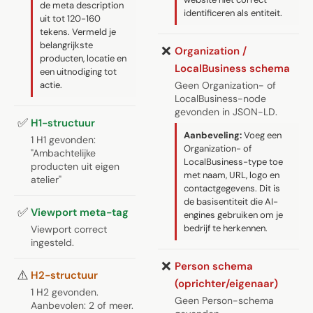
de meta description
identificeren als entiteit.
uit tot 120-160
tekens. Vermeld je
belangrijkste
❌
Organization /
producten, locatie en
LocalBusiness schema
een uitnodiging tot
actie.
Geen Organization- of
LocalBusiness-node
gevonden in JSON-LD.
✅
H1-structuur
Aanbeveling:
Voeg een
1 H1 gevonden:
Organization- of
"Ambachtelijke
LocalBusiness-type toe
producten uit eigen
met naam, URL, logo en
atelier"
contactgegevens. Dit is
de basisentiteit die AI-
✅
Viewport meta-tag
engines gebruiken om je
bedrijf te herkennen.
Viewport correct
ingesteld.
❌
Person schema
⚠️
H2-structuur
(oprichter/eigenaar)
1 H2 gevonden.
Geen Person-schema
Aanbevolen: 2 of meer.