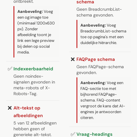
ontbreekt.
schema
Geen BreadcrumbList-
Aanbeveling:
Voeg
schema gevonden.
een og:image toe
(minimaal 1200x630
Aanbeveling:
Voeg
px). Zonder
BreadcrumbList-schema
afbeelding toont je
toe op pagina's met een
link een lege preview
duidelijke hiërarchie.
bij delen op social
media.
❌
FAQPage schema
Geen FAQPage-schema
✅
Indexeerbaarheid
gevonden.
Geen noindex-
signalen gevonden in
Aanbeveling:
Voeg een
meta-robots of X-
FAQ-sectie toe met
Robots-Tag.
bijhorend FAQPage-
schema. FAQ-content
vergroot de kans dat AI-
❌
Alt-tekst op
engines je antwoorden
afbeeldingen
citeren.
5 van 12 afbeeldingen
hebben geen of
✅
Vraag-headings
generieke alt-tekst.