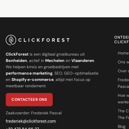
ONTDE
CLICK
Home
ClickForest
is een digitaal groeibureau uit
Bonheiden
, actief in
Mechelen
en
Vlaanderen
.
Ons w
We helpen kmo's en groeibedrijven met
Over 
performance marketing
, SEO, GEO-optimalisatie
en
Shopify e-commerce
, altijd met focus op
Frede
meetbaar rendement.
Pasca
Hoe 
CONTACTEER ONS
werke
The C
Zaakvoerder: Frederiek Pascal
The F
frederiek@clickforest.com
Blog