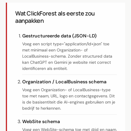
Software op maat
Opleiding
Wat ClickForest als eerste zou
aanpakken
Website ontwikkeling
Gestructureerde data (JSON-LD)
Razendsnel met Astro
Voeg een script type="application/ld+json" toe
met minimaal een Organization- of
Audits
LocalBusiness-schema. Zonder structured data
kan ChatGPT en Gemini je website niet correct
Website
identificeren als entiteit.
SEO
Organization / LocalBusiness schema
GEO
Voeg een Organization- of LocalBusiness-type
toe met naam, URL, logo en contactgegevens. Dit
Ads
is de basisentiteit die AI-engines gebruiken om je
bedrijf te herkennen.
WebSite schema
Voeg een WebSite-schema toe met @id en naam.