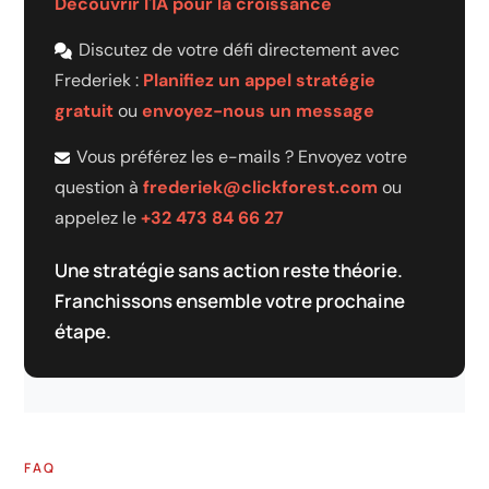
Découvrir l'IA pour la croissance
Discutez de votre défi directement avec
Frederiek :
Planifiez un appel stratégie
gratuit
ou
envoyez-nous un message
Vous préférez les e-mails ? Envoyez votre
question à
frederiek@clickforest.com
ou
appelez le
+32 473 84 66 27
Une stratégie sans action reste théorie.
Franchissons ensemble votre prochaine
étape.
FAQ