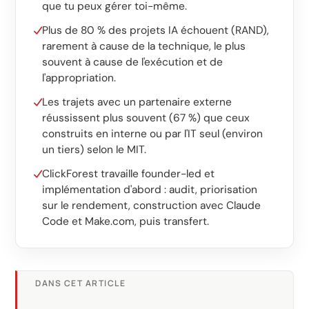
Logiciel sur mesure
que tu peux gérer toi-même.
Formation
Plus de 80 % des projets IA échouent (RAND),
rarement à cause de la technique, le plus
Création de site web
souvent à cause de l'exécution et de
l'appropriation.
Ultra-rapide avec Astro
Les trajets avec un partenaire externe
réussissent plus souvent (67 %) que ceux
Audits
construits en interne ou par l'IT seul (environ
un tiers) selon le MIT.
Site web
ClickForest travaille founder-led et
SEO
implémentation d'abord : audit, priorisation
sur le rendement, construction avec Claude
GEO
Code et Make.com, puis transfert.
Ads
DANS CET ARTICLE