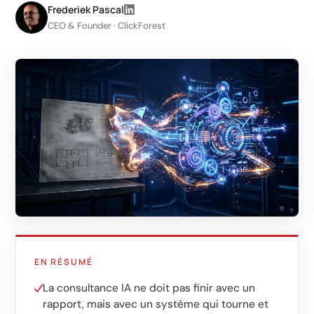
LinkedIn
Frederiek Pascal
CEO & Founder · ClickForest
Génération de leads B2B
Shopify e-commerce
Création de boutique
Ventes WhatsApp
Gestion & support
IA pour la croissance
Agents IA
Marketing automation
EN RÉSUMÉ
AI content marketing
La consultance IA ne doit pas finir avec un
Chatbot
rapport, mais avec un système qui tourne et