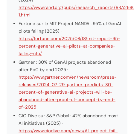
(2024) ·
https://www.rand.org/pubs/research_reports/RRA268
1.html
Fortune sur le MIT Project NANDA : 95% of GenAI
pilots failing (2025) ·
https://fortune.com/2025/08/18/mit-report-95-
percent-generative-ai-pilots-at-companies-
failing-cfo/
Gartner : 30% of GenAI projects abandoned
after PoC by end 2025 ·
https://www.gartner.com/en/newsroom/press-
releases/2024-07-29-gartner-predicts-30-
percent-of-generative-ai-projects-will-be-
abandoned-after-proof-of-concept-by-end-
of-2025
CIO Dive sur S&P Global : 42% abandoned most
AI initiatives (2025) ·
https://www.ciodive.com/news/AI-project-fail-