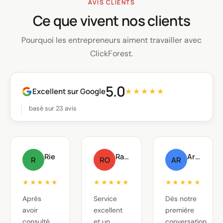
AVIS CLIENTS
Ce que vivent nos clients
Pourquoi les entrepreneurs aiment travailler avec
ClickForest.
5.0
Excellent sur Google
★★★★★
basé sur 23 avis
Rie
Raf Oste
Arnout Raskin
R
RO
AR
★★★★★
★★★★★
★★★★★
Après
Service
Dès notre
avoir
excellent
première
consulté
et un
conversation,