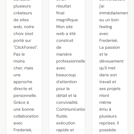
plusieurs
résultat
j'ai
créateurs
final
immédiatement
de sites
magnifique.
eu un bon
web, notre
Mon site
feeling
choix s'est
web a été
avec
porté sur
construit
Frederiek.
"ClickForest".
de
La passion
Pas le
manière
et le
moins
professionnelle,
dévouement
cher, mais
avec
qu'il met
une
beaucoup
dans son
approche
d'attention
travail et
directe et
pour le
ses projets
personnelle.
détail et la
m'ont
Grâce à
convivialité.
même
une bonne
Communication
ému à
collaboration
fluide,
plusieurs
avec
exécution
reprises. Il
Frederiek,
rapide et
possède