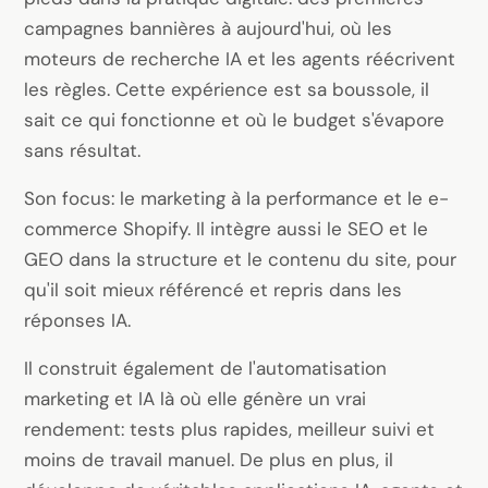
Logiciel sur mesure
campagnes bannières à aujourd'hui, où les
Formation
moteurs de recherche IA et les agents réécrivent
les règles. Cette expérience est sa boussole, il
Création de site web
sait ce qui fonctionne et où le budget s'évapore
Ultra-rapide avec Astro
sans résultat.
Son focus: le
Audits
marketing à la performance
et le
e-
commerce Shopify
. Il intègre aussi le
SEO
et le
Site web
GEO
dans la structure et le contenu du site, pour
SEO
qu'il soit mieux référencé et repris dans les
réponses IA.
GEO
Ads
Il construit également de l'automatisation
marketing et IA là où elle génère un vrai
rendement: tests plus rapides, meilleur suivi et
moins de travail manuel. De plus en plus, il