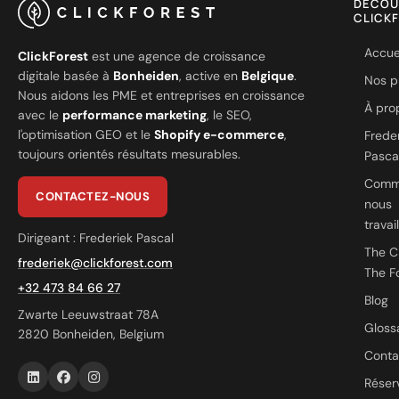
DÉCOU
CLICK
Accue
ClickForest
est une agence de croissance
digitale basée à
Bonheiden
, active en
Belgique
.
Nos p
Nous aidons les PME et entreprises en croissance
À pro
avec le
performance marketing
, le SEO,
l'optimisation GEO et le
Shopify e-commerce
,
Frede
toujours orientés résultats mesurables.
Pasca
Comm
CONTACTEZ-NOUS
nous
travai
Dirigeant : Frederiek Pascal
The C
frederiek@clickforest.com
The F
+32 473 84 66 27
Blog
Zwarte Leeuwstraat 78A
Gloss
2820 Bonheiden, Belgium
Conta
Réser