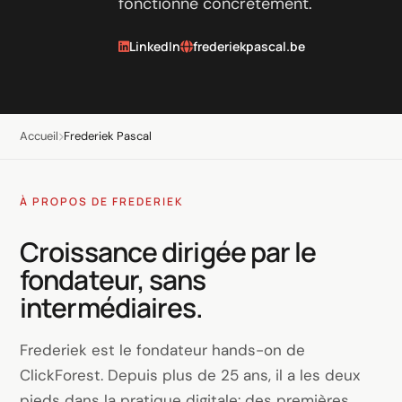
fonctionne concrètement.
LinkedIn
Génération de leads B2B
LinkedIn
frederiekpascal.be
Shopify e-commerce
Création de boutique
Accueil
Frederiek Pascal
Ventes WhatsApp
Gestion & support
À PROPOS DE FREDERIEK
IA pour la croissance
Croissance dirigée par le
fondateur, sans
Agents IA
intermédiaires.
Marketing automation
AI content marketing
Frederiek est le fondateur hands-on de
Chatbot
ClickForest. Depuis plus de 25 ans, il a les deux
pieds dans la pratique digitale: des premières