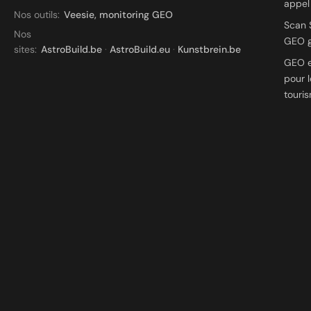
appel
Nos outils:
Veesie, monitoring GEO
Scan 
Nos
GEO g
sites:
AstroBuild.be
·
AstroBuild.eu
·
Kunstbrein.be
GEO e
pour l
touri