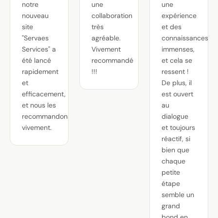
notre
une
une
nouveau
collaboration
expérience
site
très
et des
"Servaes
agréable.
connaissances
Services" a
Vivement
immenses,
été lancé
recommandé
et cela se
rapidement
!!!
ressent !
et
De plus, il
efficacement,
est ouvert
et nous les
au
recommandons
dialogue
vivement.
et toujours
réactif, si
bien que
chaque
petite
étape
semble un
grand
bond en