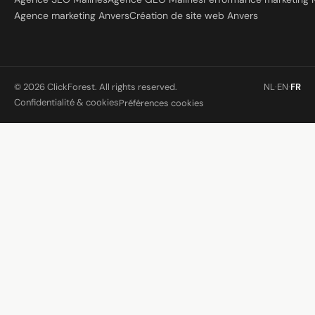
Agence marketing Anvers
Création de site web Anvers
© 2026 ClickForest. All rights reserved.
NL
·
EN
·
FR
Confidentialité & cookies
Préférences cookies