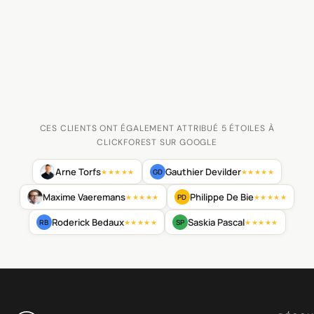
CES CLIENTS ONT ÉGALEMENT ATTRIBUÉ 5 ÉTOILES À
CLICKFOREST SUR GOOGLE
Arne Torfs
Gauthier Devilder
GD
★★★★★
★★★★★
Maxime Vaeremans
Philippe De Bie
PD
★★★★★
★★★★★
Roderick Bedaux
Saskia Pascal
RB
SP
★★★★★
★★★★★