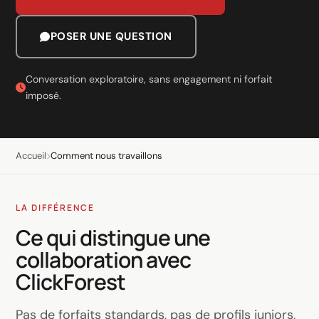
LinkedIn
Génération de leads B2B
POSER UNE QUESTION
Shopify e-commerce
Conversation exploratoire, sans engagement ni forfait
imposé.
Création de boutique
Ventes WhatsApp
Gestion & support
Accueil
Comment nous travaillons
IA pour la croissance
LA DIFFÉRENCE
Agents IA
Ce qui distingue une
Marketing automation
collaboration avec
AI content marketing
ClickForest
Chatbot
Pas de forfaits standards, pas de profils juniors,