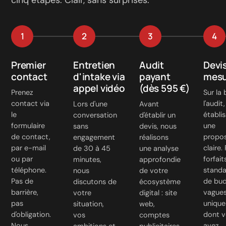
cinq étapes. Clair, sans surprises.
1
2
3
4
Premier
Entretien
Audit
Devis
contact
d'intake via
payant
mesu
appel vidéo
(dès 595 €)
Prenez
Sur la
contact via
l'audit
Lors d'une
Avant
le
établi
conversation
d'établir un
formulaire
une
sans
devis, nous
de contact
,
propos
engagement
réalisons
par e-mail
claire.
de 30 à 45
une analyse
ou par
forfait
minutes,
approfondie
téléphone.
standa
nous
de votre
Pas de
de bu
discutons de
écosystème
barrière,
vagues
votre
digital : site
pas
uniqu
situation,
web,
d'obligation.
dont 
vos
comptes
Nous
avez