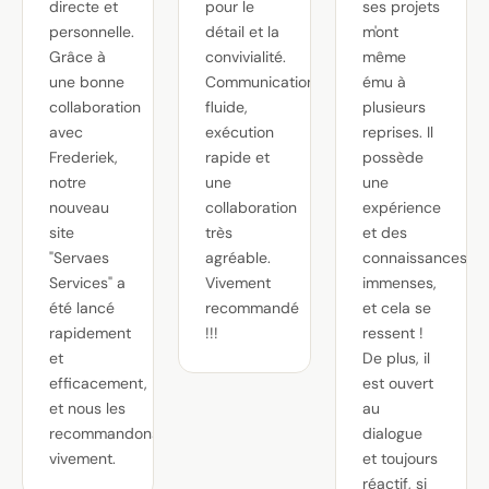
directe et
pour le
ses projets
personnelle.
détail et la
m'ont
Grâce à
convivialité.
même
une bonne
Communication
ému à
collaboration
fluide,
plusieurs
avec
exécution
reprises. Il
Frederiek,
rapide et
possède
notre
une
une
nouveau
collaboration
expérience
site
très
et des
"Servaes
agréable.
connaissances
Services" a
Vivement
immenses,
été lancé
recommandé
et cela se
rapidement
!!!
ressent !
et
De plus, il
efficacement,
est ouvert
et nous les
au
recommandons
dialogue
vivement.
et toujours
réactif, si