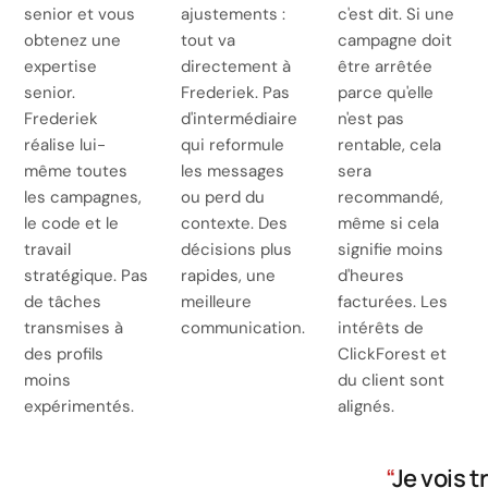
senior et vous
ajustements :
c'est dit. Si une
obtenez une
tout va
campagne doit
expertise
directement à
être arrêtée
senior.
Frederiek. Pas
parce qu'elle
Frederiek
d'intermédiaire
n'est pas
réalise lui-
qui reformule
rentable, cela
même toutes
les messages
sera
les campagnes,
ou perd du
recommandé,
le code et le
contexte. Des
même si cela
travail
décisions plus
signifie moins
stratégique. Pas
rapides, une
d'heures
de tâches
meilleure
facturées. Les
transmises à
communication.
intérêts de
des profils
ClickForest et
moins
du client sont
expérimentés.
alignés.
“
Je vois t