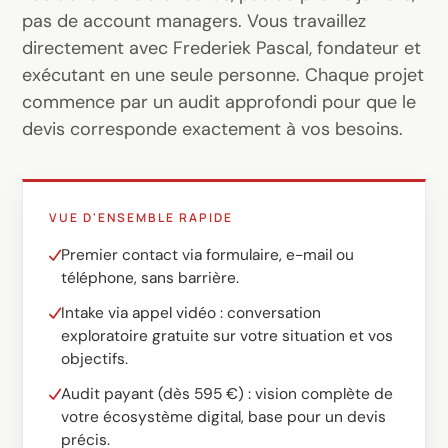
Logiciel sur mesure
pas de account managers. Vous travaillez
Formation
directement avec Frederiek Pascal, fondateur et
exécutant en une seule personne. Chaque projet
Création de site web
commence par un audit approfondi pour que le
devis corresponde exactement à vos besoins.
Ultra-rapide avec Astro
Audits
VUE D'ENSEMBLE RAPIDE
Site web
Premier contact via formulaire, e-mail ou
SEO
téléphone, sans barrière.
GEO
Intake via appel vidéo : conversation
Ads
exploratoire gratuite sur votre situation et vos
objectifs.
Audit payant (dès 595 €) : vision complète de
votre écosystème digital, base pour un devis
précis.