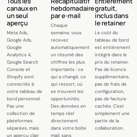
Tous les
Récapitulatif
Entièrement
canaux en
hebdomadaire
gratuit,
un seul
par e-mail
inclus dans
aperçu
le retainer
Chaque
Meta Ads,
semaine, vous
Le coût du
Google Ads,
recevez
tableau de bord
Google
automatiquement
est entièrement
Analytics 4,
un résumé des
intégré dans le
Google Search
chiffres les plus
prix du retainer.
Console et
importants : ce
Pas de licence
Shopify sont
qui a changé, ce
supplémentaire,
connectés à
qui ressort, où
pas de frais de
votre tableau de
se trouvent les
configuration,
bord personnel.
opportunités.
pas de facture
Pas une
Des données en
cachée. C'est
collection de
temps réel
simplement une
plateformes
directement
partie de la
séparées, mais
dans votre boîte
collaboration.
un aperçu clair
mail, sans