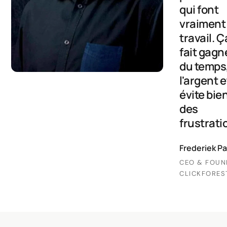
qui font
vraiment 
travail. Ç
fait gagn
du temps
l'argent e
évite bie
des
frustrati
Frederiek Pa
CEO & FOUN
CLICKFORES