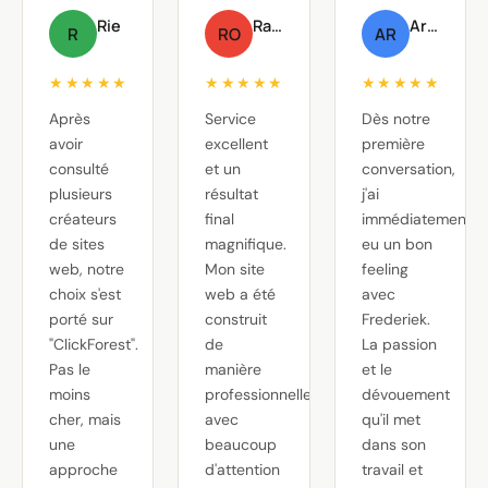
Rie
Raf Oste
Arnout Raskin
R
RO
AR
★★★★★
★★★★★
★★★★★
Après
Service
Dès notre
avoir
excellent
première
consulté
et un
conversation,
plusieurs
résultat
j'ai
créateurs
final
immédiatement
de sites
magnifique.
eu un bon
web, notre
Mon site
feeling
choix s'est
web a été
avec
porté sur
construit
Frederiek.
"ClickForest".
de
La passion
Pas le
manière
et le
moins
professionnelle,
dévouement
cher, mais
avec
qu'il met
une
beaucoup
dans son
approche
d'attention
travail et