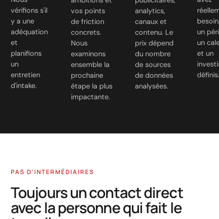
ambitions et
publicitaires,
vérifions s'il
réelle
vos points
analytics,
y a une
besoin
de friction
canaux et
adéquation
un pér
concrets.
contenu. Le
et
un cal
Nous
prix dépend
planifions
et un
examinons
du nombre
un
invest
ensemble la
de sources
entretien
définis
prochaine
de données
d'intake.
étape la plus
analysées.
impactante.
PAS D'INTERMÉDIAIRES
Toujours un contact direct
avec la personne qui fait le