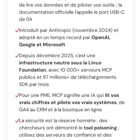
Logiciel sur mesure
de lire vos données et de piloter vos outils ; la
documentation officielle l'appelle le port USB-C
Formation
de l'IA
Création de site web
Introduit par Anthropic (novembre 2024) et
adopté en un temps record par
OpenAI,
Ultra-rapide avec Astro
Google et Microsoft
Depuis décembre 2025, c'est une
Audits
infrastructure neutre sous la Linux
Foundation
, avec 10 000+ serveurs MCP
Site web
publics et 97 millions+ de téléchargements
SEO
SDK par mois
GEO
Pour une PME, MCP signifie une IA qui
lit vos
vrais chiffres et pilote vos vrais systèmes
, de
Ads
GA4 au CRM et à la boutique en ligne
La sécurité est la réserve honnête : des
chercheurs ont démontré le
tool poisoning
;
utilisez des serveurs de confiance et des