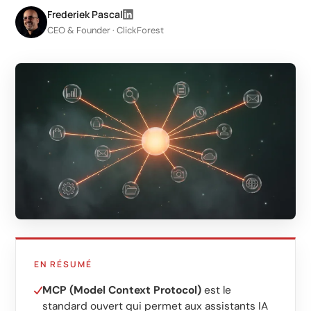
LinkedIn
Frederiek Pascal
CEO & Founder · ClickForest
Génération de leads B2B
Shopify e-commerce
Création de boutique
Ventes WhatsApp
Gestion & support
IA pour la croissance
Agents IA
Marketing automation
AI content marketing
EN RÉSUMÉ
Chatbot
MCP (Model Context Protocol)
est le
standard ouvert qui permet aux assistants IA