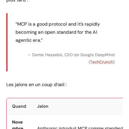
“MCP is a good protocol and it’s rapidly
becoming an open standard for the AI
agentic era.”
— Demis Hassabis, CEO de Google DeepMind
(
TechCrunch
)
Les jalons en un coup d’œil :
Quand
Jalon
Nove
mbre
Anthropic introduit MCP comme standard ou