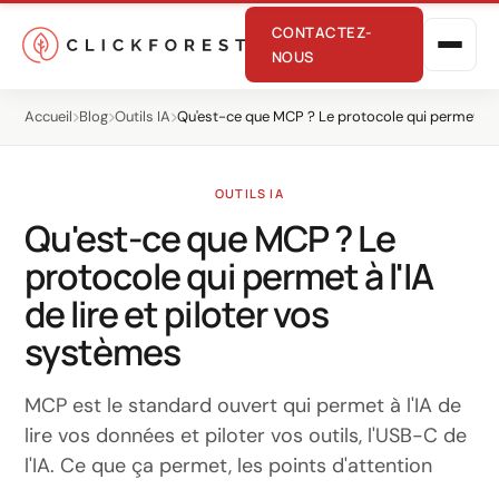
CONTACTEZ-
NOUS
Accueil
Blog
Outils IA
Qu'est-ce que MCP ? Le protocole qui permet à l'
OUTILS IA
Qu'est-ce que MCP ? Le
protocole qui permet à l'IA
Marketing en ligne
de lire et piloter vos
systèmes
Performance
SEO
MCP est le standard ouvert qui permet à l'IA de
GEO
lire vos données et piloter vos outils, l'USB-C de
l'IA. Ce que ça permet, les points d'attention
CRO